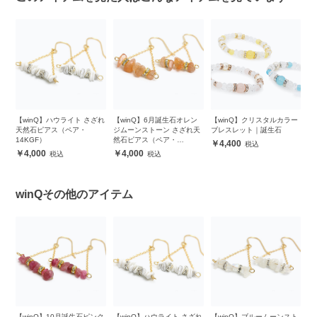
ト
【winQ】ハウライト さざれ
【winQ】6月誕生石オレン
【winQ】クリスタルカラー
K
天然石ピアス（ペア・
ジムーンストーン さざれ天
ブレスレット｜誕生石
ピア
14KGF）
然石ピアス（ペア・
Pi
4,400
14KGF）
4,000
4,000
winQその他のアイテム
ン
【winQ】10月誕生石ピンク
【winQ】ハウライト さざれ
【winQ】ブルームーンスト
【