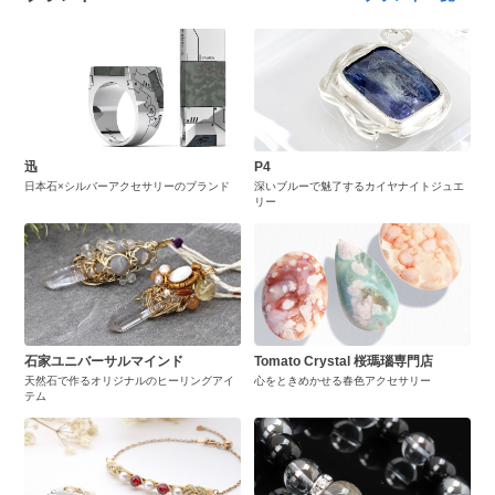
迅
P4
日本石×シルバーアクセサリーのブランド
深いブルーで魅了するカイヤナイトジュエ
リー
石家ユニバーサルマインド
Tomato Crystal 桜瑪瑙専門店
天然石で作るオリジナルのヒーリングアイ
心をときめかせる春色アクセサリー
テム