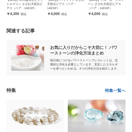
天
トルマリン さざれ天然石ピ
天然石ピアス（ペア・
ーン さざれ天然石ピアス
ざ
アス（ペア・14KGF）
14KGF）
（ペア・14KGF）
1
4,300
4,000
4,000
関連する記事
お気に入りだからこそ大切に！ パワ
ーストーンの浄化方法まとめ
毎日身につけるパワーストーンブレスレットは、定
期的な浄化を必要としています。安定したエネルギ
ーを保つといわれる、6つの浄化方法を紹介します。
特集
特集一覧へ