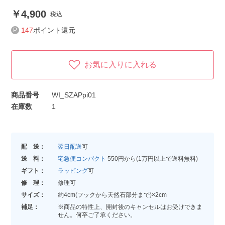
4,900
税込
147
ポイント還元
お気に入りに入れる
商品番号
WI_SZAPpi01
在庫数
1
配 送：
翌日配送
可
送 料：
宅急便コンパクト
550円から(1万円以上で送料無料)
ギフト：
ラッピング
可
修 理：
修理可
サイズ：
約4cm(フックから天然石部分まで)×2cm
補足：
※商品の特性上、開封後のキャンセルはお受けできま
せん。何卒ご了承ください。