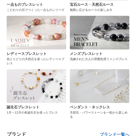
一点ものブレスレット
宝石ルース・天然石ルース
こだわりの石でつくった一点ものシリーズ
無限に広がるルースの楽しみ方
レディースブレスレット
メンズブレスレット
色とりどりの天然石を使ったレディースブ
洗練された大人の雰囲気漂うメンズブレス
レス
誕生石ブレスレット
ペンダント・ネックレス
1月～12月の各誕生石を使ったブレス
天然石・パワーストーンを一粒から楽しめ
る
ブランド
ブランド一覧へ