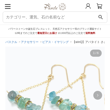
search
パワーストーンや誕生石ブレスレット、天然石アクセサリー等のブランド通販サイト
12時までのご注文で
最短翌日にお届け
10,000円以上のご注文で
送料無料
パスクル
アクセサリー
ピアス・イヤリング
【winQ】アパタイト さざ
1
/
6