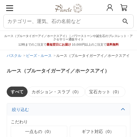
search
ルース（ブルータイガーアイ／ホークスアイ）｜パワーストーンや誕生石のブレスレット・ア
クセサリー通販サイト
12時までのご注文で
最短翌日にお届け
10,000円以上のご注文で
送料無料
パスクル
ビーズ・ルース
ルース（ブルータイガーアイ／ホークスアイ）
ルース（ブルータイガーアイ／ホークスアイ）
すべて
カボション・スラブ（0）
宝石カット（0）
絞り込む
こだわり
一点もの（0）
ギフト対応（0）