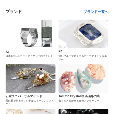
ブランド
ブランド一覧へ
迅
P4
日本石×シルバーアクセサリーのブランド
深いブルーで魅了するカイヤナイトジュエ
リー
石家ユニバーサルマインド
Tomato Crystal 桜瑪瑙専門店
天然石で作るオリジナルのヒーリングアイ
心をときめかせる春色アクセサリー
テム