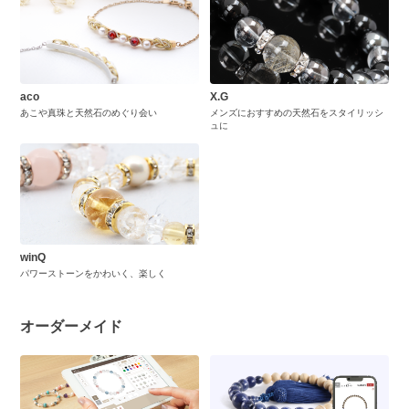
aco
X.G
あこや真珠と天然石のめぐり会い
メンズにおすすめの天然石をスタイリッシ
ュに
winQ
パワーストーンをかわいく、楽しく
オーダーメイド