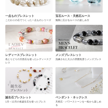
一点ものブレスレット
宝石ルース・天然石ルース
こだわりの石でつくった一点ものシリーズ
無限に広がるルースの楽しみ方
レディースブレスレット
メンズブレスレット
色とりどりの天然石を使ったレディースブ
洗練された大人の雰囲気漂うメンズブレス
レス
誕生石ブレスレット
ペンダント・ネックレス
1月～12月の各誕生石を使ったブレス
天然石・パワーストーンを一粒から楽しめ
る