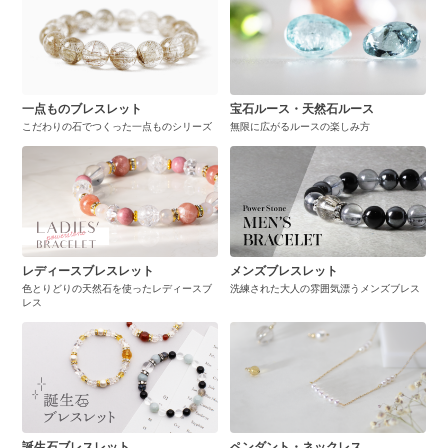
一点ものブレスレット
宝石ルース・天然石ルース
こだわりの石でつくった一点ものシリーズ
無限に広がるルースの楽しみ方
レディースブレスレット
メンズブレスレット
色とりどりの天然石を使ったレディースブ
洗練された大人の雰囲気漂うメンズブレス
レス
誕生石ブレスレット
ペンダント・ネックレス