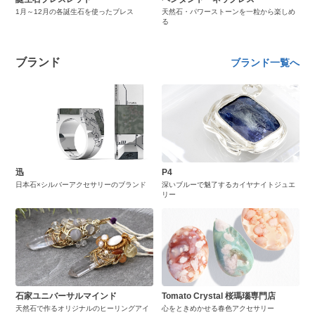
1月～12月の各誕生石を使ったブレス
天然石・パワーストーンを一粒から楽しめ
る
ブランド
ブランド一覧へ
迅
P4
日本石×シルバーアクセサリーのブランド
深いブルーで魅了するカイヤナイトジュエ
リー
石家ユニバーサルマインド
Tomato Crystal 桜瑪瑙専門店
天然石で作るオリジナルのヒーリングアイ
心をときめかせる春色アクセサリー