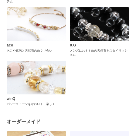
テム
aco
X.G
あこや真珠と天然石のめぐり会い
メンズにおすすめの天然石をスタイリッシ
ュに
winQ
パワーストーンをかわいく、楽しく
オーダーメイド