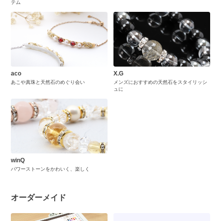
テム
aco
X.G
あこや真珠と天然石のめぐり会い
メンズにおすすめの天然石をスタイリッシ
ュに
winQ
パワーストーンをかわいく、楽しく
オーダーメイド