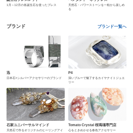
1月～12月の各誕生石を使ったブレス
天然石・パワーストーンを一粒から楽しめ
る
ブランド
ブランド一覧へ
迅
P4
日本石×シルバーアクセサリーのブランド
深いブルーで魅了するカイヤナイトジュエ
リー
石家ユニバーサルマインド
Tomato Crystal 桜瑪瑙専門店
天然石で作るオリジナルのヒーリングアイ
心をときめかせる春色アクセサリー