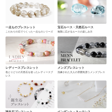
一点ものブレスレット
宝石ルース・天然石ルース
こだわりの石でつくった一点ものシリーズ
無限に広がるルースの楽しみ方
レディースブレスレット
メンズブレスレット
色とりどりの天然石を使ったレディースブ
洗練された大人の雰囲気漂うメンズブレス
レス
誕生石ブレスレット
ペンダント・ネックレス