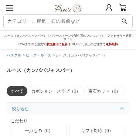
search
ルース（カンババジャスパー）｜パワーストーンや誕生石のブレスレット・アクセサリー通販
サイト
12時までのご注文で
最短翌日にお届け
10,000円以上のご注文で
送料無料
パスクル
ビーズ・ルース
ルース（カンババジャスパー）
ルース（カンババジャスパー）
すべて
カボション・スラブ（0）
宝石カット（0）
絞り込む
こだわり
一点もの（0）
ギフト対応（0）