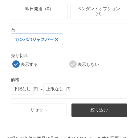
即日発送（0）
ペンダントオプション
（0）
石
カンババジャスパー
売り切れ
表示する
表示しない
価格
円 ～
円
リセット
絞り込む