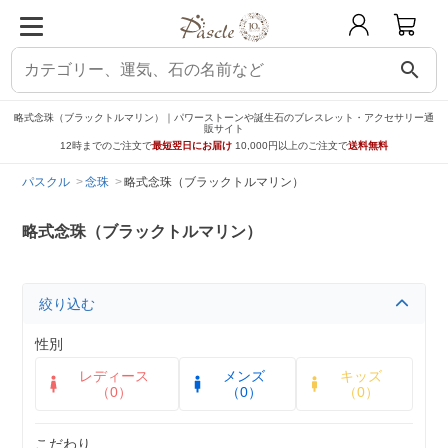
search
略式念珠（ブラックトルマリン）｜パワーストーンや誕生石のブレスレット・アクセサリー通
販サイト
12時までのご注文で
最短翌日にお届け
10,000円以上のご注文で
送料無料
パスクル
念珠
略式念珠（ブラックトルマリン）
略式念珠（ブラックトルマリン）
絞り込む
性別
レディース
メンズ
キッズ
（0）
（0）
（0）
こだわり