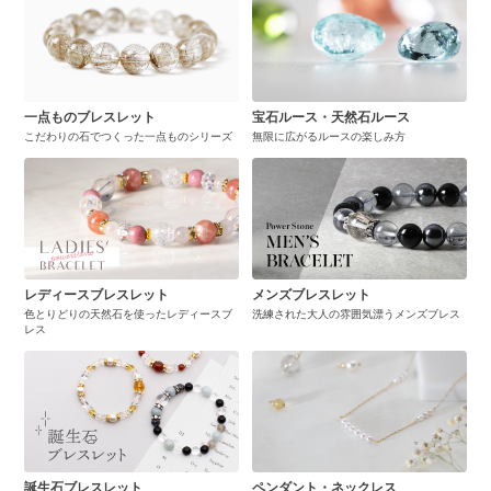
一点ものブレスレット
宝石ルース・天然石ルース
こだわりの石でつくった一点ものシリーズ
無限に広がるルースの楽しみ方
レディースブレスレット
メンズブレスレット
色とりどりの天然石を使ったレディースブ
洗練された大人の雰囲気漂うメンズブレス
レス
誕生石ブレスレット
ペンダント・ネックレス