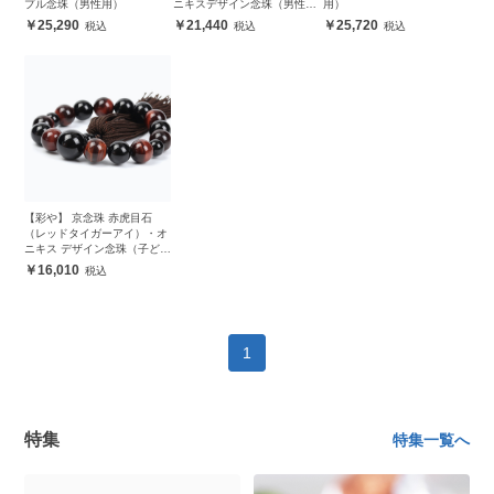
プル念珠（男性用）
ニキスデザイン念珠（男性
用）
用）
25,290
21,440
25,720
【彩や】 京念珠 赤虎目石
（レッドタイガーアイ）・オ
ニキス デザイン念珠（子ども
用）
16,010
1
特集
特集一覧へ