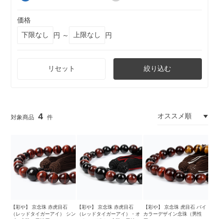
価格
円 ～
円
リセット
絞り込む
4
【彩や】 京念珠 赤虎目石
【彩や】 京念珠 赤虎目石
【彩や】 京念珠 虎目石 バイ
（レッドタイガーアイ） シン
（レッドタイガーアイ）・オ
カラーデザイン念珠（男性