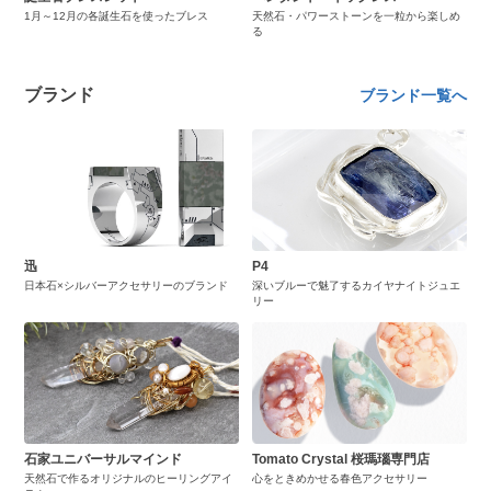
1月～12月の各誕生石を使ったブレス
天然石・パワーストーンを一粒から楽しめ
る
ブランド
ブランド一覧へ
迅
P4
日本石×シルバーアクセサリーのブランド
深いブルーで魅了するカイヤナイトジュエ
リー
石家ユニバーサルマインド
Tomato Crystal 桜瑪瑙専門店
天然石で作るオリジナルのヒーリングアイ
心をときめかせる春色アクセサリー