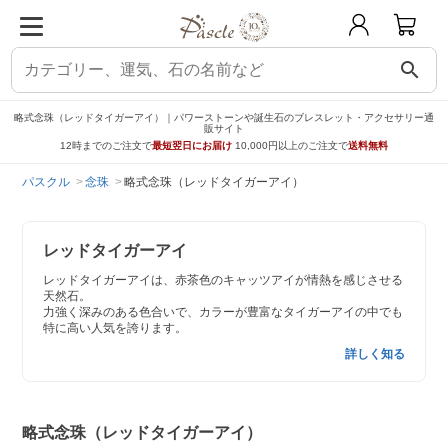
search
略式念珠（レッドタイガーアイ）｜パワーストーンや誕生石のブレスレット・アクセサリー通
販サイト
12時までのご注文で
最短翌日にお届け
10,000円以上のご注文で
送料無料
パスクル
念珠
略式念珠（レッドタイガーアイ）
レッドタイガーアイ
レッドタイガーアイは、赤茶色のキャッツアイが情熱を感じさせる
天然石。
力強く深みのある色合いで、カラーが豊富なタイガーアイの中でも
特に高い人気を誇ります。
詳しく知る
略式念珠（レッドタイガーアイ）