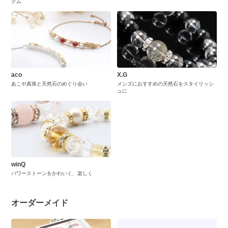
テム
aco
X.G
あこや真珠と天然石のめぐり会い
メンズにおすすめの天然石をスタイリッシ
ュに
winQ
パワーストーンをかわいく、楽しく
オーダーメイド