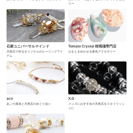
リー
石家ユニバーサルマインド
Tomato Crystal 桜瑪瑙専門店
天然石で作るオリジナルのヒーリングアイ
心をときめかせる春色アクセサリー
テム
aco
X.G
あこや真珠と天然石のめぐり会い
メンズにおすすめの天然石をスタイリッシ
ュに