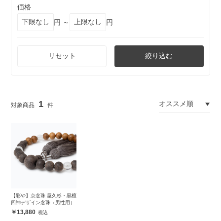
価格
円 ～
円
リセット
絞り込む
1
【彩や】京念珠 屋久杉・黒檀
四神デザイン念珠（男性用）
13,880