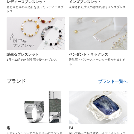
レディースブレスレット
メンズブレスレット
色とりどりの天然石を使ったレディースブ
洗練された大人の雰囲気漂うメンズブレス
レス
誕生石ブレスレット
ペンダント・ネックレス
1月～12月の各誕生石を使ったブレス
天然石・パワーストーンを一粒から楽しめ
る
ブランド
ブランド一覧へ
迅
P4
日本石×シルバーアクセサリーのブランド
深いブルーで魅了するカイヤナイトジュエ