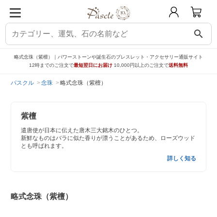
search
略式念珠（紫檀）｜パワーストーンや誕生石のブレスレット・アクセサリー通販サイト
12時までのご注文で
最短翌日にお届け
10,000円以上のご注文で
送料無料
パスクル
念珠
略式念珠（紫檀）
紫檀
遣唐使が日本に伝えた唐木三大銘木のひとつ。
新鮮なものはバラに似た香りが漂うことがあるため、ローズウッド
とも呼ばれます。
詳しく知る
略式念珠（紫檀）