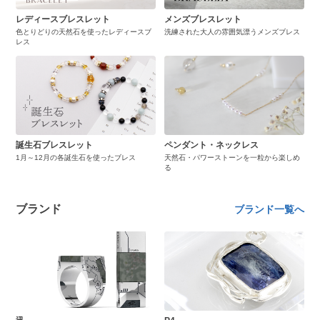
レディースブレスレット
メンズブレスレット
色とりどりの天然石を使ったレディースブ
洗練された大人の雰囲気漂うメンズブレス
レス
誕生石ブレスレット
ペンダント・ネックレス
1月～12月の各誕生石を使ったブレス
天然石・パワーストーンを一粒から楽しめ
る
ブランド
ブランド一覧へ