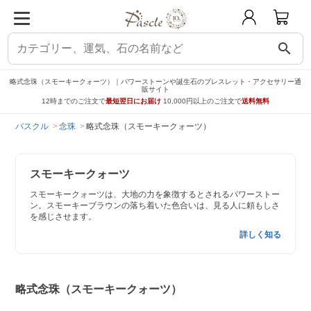
search
略式念珠（スモーキークォーツ）｜パワーストーンや誕生石のブレスレット・アクセサリー通
販サイト
12時までのご注文で
最短翌日にお届け
10,000円以上のご注文で
送料無料
パスクル
念珠
略式念珠（スモーキークォーツ）
スモーキークォーツ
スモーキークォーツは、大地の力を象徴するとされるパワーストー
ン。スモーキーブラウンの落ち着いた色合いは、見る人に頼もしさ
を感じさせます。
詳しく知る
略式念珠（スモーキークォーツ）