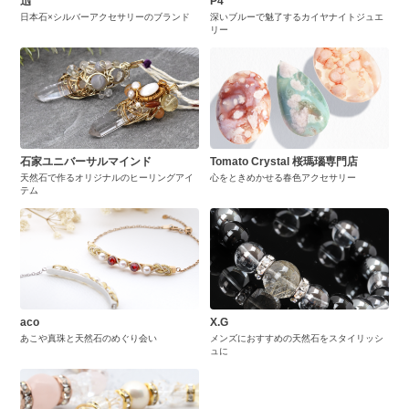
迅
P4
日本石×シルバーアクセサリーのブランド
深いブルーで魅了するカイヤナイトジュエ
リー
石家ユニバーサルマインド
Tomato Crystal 桜瑪瑙専門店
天然石で作るオリジナルのヒーリングアイ
心をときめかせる春色アクセサリー
テム
aco
X.G
あこや真珠と天然石のめぐり会い
メンズにおすすめの天然石をスタイリッシ
ュに