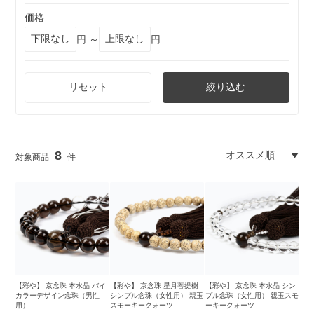
価格
円 ～
円
リセット
絞り込む
8
【彩や】 京念珠 本水晶 バイ
【彩や】 京念珠 星月菩提樹
【彩や】 京念珠 本水晶 シン
カラーデザイン念珠（男性
シンプル念珠（女性用） 親玉
プル念珠（女性用） 親玉スモ
用）
スモーキークォーツ
ーキークォーツ