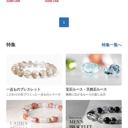
Sold Out
Sold Out
1
特集
特集一覧へ
一点ものブレスレット
宝石ルース・天然石ルース
こだわりの石でつくった一点ものシリーズ
無限に広がるルースの楽しみ方