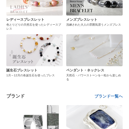
レディースブレスレット
メンズブレスレット
色とりどりの天然石を使ったレディースブ
洗練された大人の雰囲気漂うメンズブレス
レス
誕生石ブレスレット
ペンダント・ネックレス
1月～12月の各誕生石を使ったブレス
天然石・パワーストーンを一粒から楽しめ
る
ブランド
ブランド一覧へ