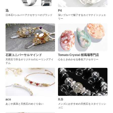
迅
P4
日本石×シルバーアクセサリーのブランド
深いブルーで魅了するカイヤナイトジュエ
リー
石家ユニバーサルマインド
Tomato Crystal 桜瑪瑙専門店
天然石で作るオリジナルのヒーリングアイ
心をときめかせる春色アクセサリー
テム
aco
X.G
あこや真珠と天然石のめぐり会い
メンズにおすすめの天然石をスタイリッシ
ュに