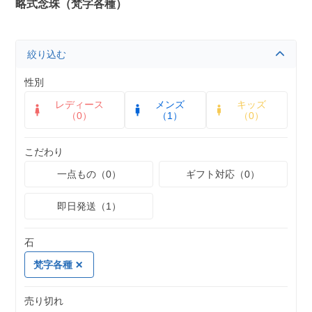
略式念珠（梵字各種）
絞り込む
性別
レディース
メンズ
キッズ
（0）
（1）
（0）
こだわり
一点もの（0）
ギフト対応（0）
即日発送（1）
石
梵字各種
売り切れ