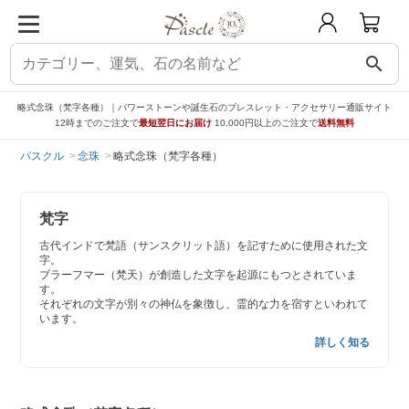
search
略式念珠（梵字各種）｜パワーストーンや誕生石のブレスレット・アクセサリー通販サイト
12時までのご注文で
最短翌日にお届け
10,000円以上のご注文で
送料無料
パスクル
念珠
略式念珠（梵字各種）
梵字
古代インドで梵語（サンスクリット語）を記すために使用された文
字。
ブラーフマー（梵天）が創造した文字を起源にもつとされていま
す。
それぞれの文字が別々の神仏を象徴し、霊的な力を宿すといわれて
います。
詳しく知る