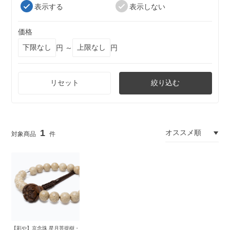
表示する
表示しない
価格
円 ～
円
リセット
絞り込む
1
【彩や】京念珠 星月菩提樹・