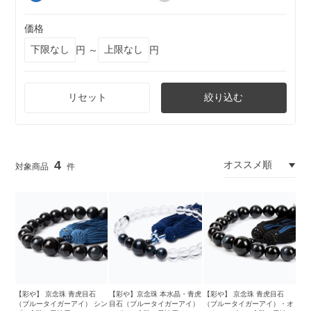
価格
円 ～
円
リセット
絞り込む
4
【彩や】 京念珠 青虎目石
【彩や】京念珠 本水晶・青虎
【彩や】 京念珠 青虎目石
（ブルータイガーアイ） シン
目石（ブルータイガーアイ）
（ブルータイガーアイ）・オ