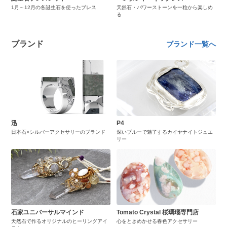
1月～12月の各誕生石を使ったブレス
天然石・パワーストーンを一粒から楽しめ
る
ブランド
ブランド一覧へ
迅
P4
日本石×シルバーアクセサリーのブランド
深いブルーで魅了するカイヤナイトジュエ
リー
石家ユニバーサルマインド
Tomato Crystal 桜瑪瑙専門店
天然石で作るオリジナルのヒーリングアイ
心をときめかせる春色アクセサリー