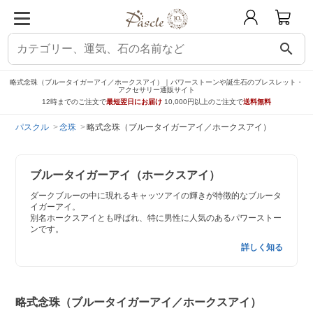
search
略式念珠（ブルータイガーアイ／ホークスアイ）｜パワーストーンや誕生石のブレスレット・
アクセサリー通販サイト
12時までのご注文で
最短翌日にお届け
10,000円以上のご注文で
送料無料
パスクル
念珠
略式念珠（ブルータイガーアイ／ホークスアイ）
ブルータイガーアイ（ホークスアイ）
ダークブルーの中に現れるキャッツアイの輝きが特徴的なブルータ
イガーアイ。
別名ホークスアイとも呼ばれ、特に男性に人気のあるパワーストー
ンです。
詳しく知る
略式念珠（ブルータイガーアイ／ホークスアイ）