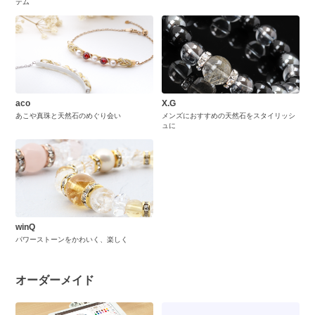
テム
aco
X.G
あこや真珠と天然石のめぐり会い
メンズにおすすめの天然石をスタイリッシ
ュに
winQ
パワーストーンをかわいく、楽しく
オーダーメイド