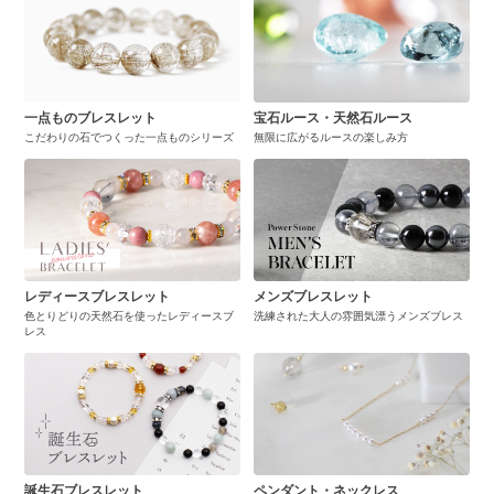
一点ものブレスレット
宝石ルース・天然石ルース
こだわりの石でつくった一点ものシリーズ
無限に広がるルースの楽しみ方
レディースブレスレット
メンズブレスレット
色とりどりの天然石を使ったレディースブ
洗練された大人の雰囲気漂うメンズブレス
レス
誕生石ブレスレット
ペンダント・ネックレス