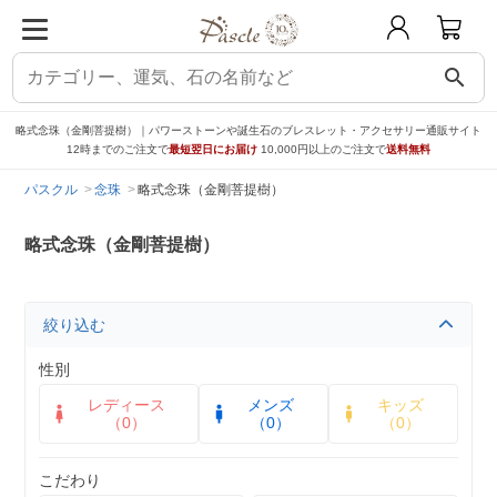
search
略式念珠（金剛菩提樹）｜パワーストーンや誕生石のブレスレット・アクセサリー通販サイト
12時までのご注文で
最短翌日にお届け
10,000円以上のご注文で
送料無料
パスクル
念珠
略式念珠（金剛菩提樹）
略式念珠（金剛菩提樹）
絞り込む
性別
レディース
メンズ
キッズ
（0）
（0）
（0）
こだわり