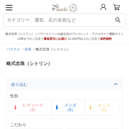
search
略式念珠（シトリン）｜パワーストーンや誕生石のブレスレット・アクセサリー通販サイト
12時までのご注文で
最短翌日にお届け
10,000円以上のご注文で
送料無料
パスクル
念珠
略式念珠（シトリン）
略式念珠（シトリン）
絞り込む
性別
レディース
メンズ
キッズ
（0）
（0）
（0）
こだわり