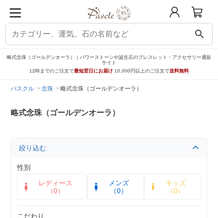
search
略式念珠（ゴールデンオーラ）｜パワーストーンや誕生石のブレスレット・アクセサリー通販
サイト
12時までのご注文で
最短翌日にお届け
10,000円以上のご注文で
送料無料
パスクル
念珠
略式念珠（ゴールデンオーラ）
略式念珠（ゴールデンオーラ）
絞り込む
性別
レディース
メンズ
キッズ
（0）
（0）
（0）
こだわり