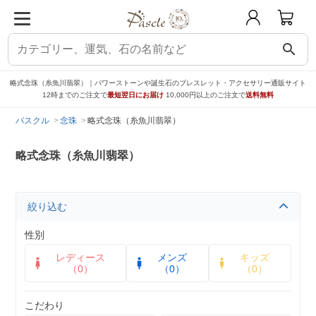
search
略式念珠（糸魚川翡翠）｜パワーストーンや誕生石のブレスレット・アクセサリー通販サイト
12時までのご注文で
最短翌日にお届け
10,000円以上のご注文で
送料無料
パスクル
念珠
略式念珠（糸魚川翡翠）
略式念珠（糸魚川翡翠）
絞り込む
性別
レディース
メンズ
キッズ
（0）
（0）
（0）
こだわり