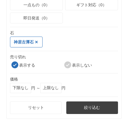
一点もの（0）
ギフト対応（0）
即日発送（0）
石
神居古潭石
売り切れ
表示する
表示しない
価格
円 ～
円
リセット
絞り込む