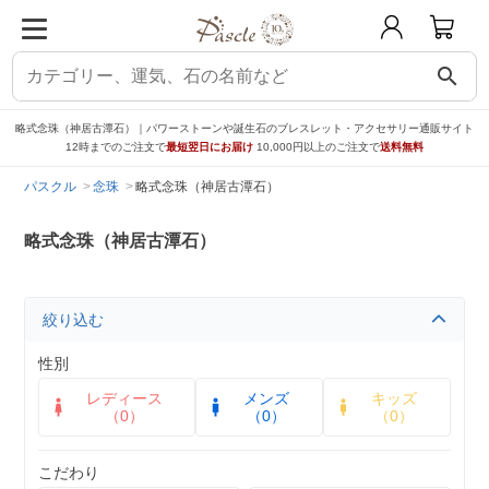
search
略式念珠（神居古潭石）｜パワーストーンや誕生石のブレスレット・アクセサリー通販サイト
12時までのご注文で
最短翌日にお届け
10,000円以上のご注文で
送料無料
パスクル
念珠
略式念珠（神居古潭石）
略式念珠（神居古潭石）
絞り込む
性別
レディース
メンズ
キッズ
（0）
（0）
（0）
こだわり