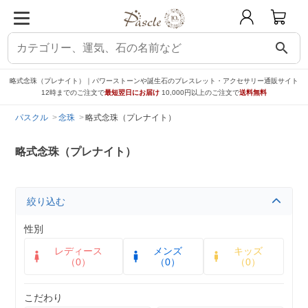
search
略式念珠（プレナイト）｜パワーストーンや誕生石のブレスレット・アクセサリー通販サイト
12時までのご注文で
最短翌日にお届け
10,000円以上のご注文で
送料無料
パスクル
念珠
略式念珠（プレナイト）
略式念珠（プレナイト）
絞り込む
性別
レディース
メンズ
キッズ
（0）
（0）
（0）
こだわり