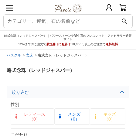
search
略式念珠（レッドジャスパー）｜パワーストーンや誕生石のブレスレット・アクセサリー通販
サイト
12時までのご注文で
最短翌日にお届け
10,000円以上のご注文で
送料無料
パスクル
念珠
略式念珠（レッドジャスパー）
略式念珠（レッドジャスパー）
絞り込む
性別
レディース
メンズ
キッズ
（0）
（0）
（0）
こだわり