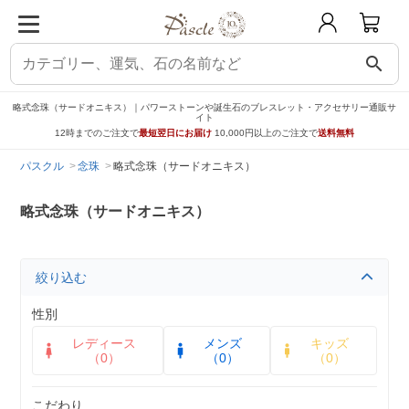
search
略式念珠（サードオニキス）｜パワーストーンや誕生石のブレスレット・アクセサリー通販サ
イト
12時までのご注文で
最短翌日にお届け
10,000円以上のご注文で
送料無料
パスクル
念珠
略式念珠（サードオニキス）
略式念珠（サードオニキス）
絞り込む
性別
レディース
メンズ
キッズ
（0）
（0）
（0）
こだわり