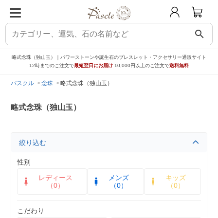
search
略式念珠（独山玉）｜パワーストーンや誕生石のブレスレット・アクセサリー通販サイト
12時までのご注文で
最短翌日にお届け
10,000円以上のご注文で
送料無料
パスクル
念珠
略式念珠（独山玉）
略式念珠（独山玉）
絞り込む
性別
レディース
メンズ
キッズ
（0）
（0）
（0）
こだわり