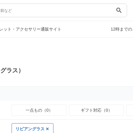
search
レット・アクセサリー通販サイト
12時まで
ングラス）
一点もの（0）
ギフト対応（0）
リビアングラス