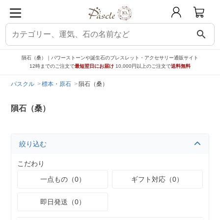
search
隕石（桑）｜パワーストーンや誕生石のブレスレット・アクセサリー通販サイト
12時までのご注文で
最短翌日にお届け
10,000円以上のご注文で
送料無料
パスクル
標本・原石
隕石（桑）
隕石（桑）
絞り込む
こだわり
一点もの（0）
ギフト対応（0）
即日発送（0）