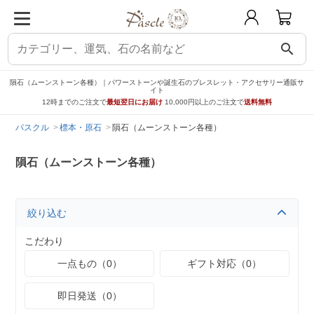
search
隕石（ムーンストーン各種）｜パワーストーンや誕生石のブレスレット・アクセサリー通販サ
イト
12時までのご注文で
最短翌日にお届け
10,000円以上のご注文で
送料無料
パスクル
標本・原石
隕石（ムーンストーン各種）
隕石（ムーンストーン各種）
絞り込む
こだわり
一点もの（0）
ギフト対応（0）
即日発送（0）