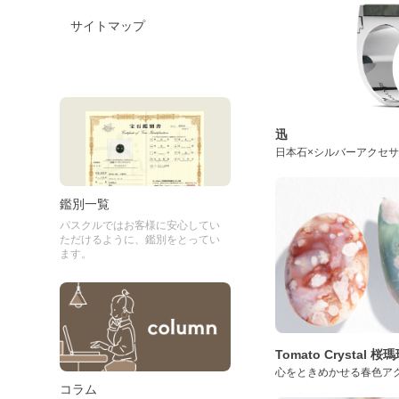
サイトマップ
迅
日本石×シルバーアクセ
鑑別一覧
パスクルではお客様に安心してい
ただけるように、鑑別をとってい
ます。
Tomato Crystal 
心をときめかせる春色ア
コラム