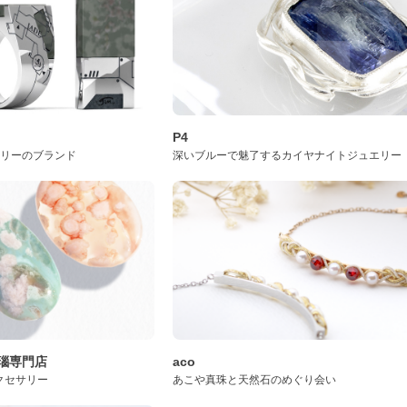
P4
サリーのブランド
深いブルーで魅了するカイヤナイトジュエリー
桜瑪瑙専門店
aco
クセサリー
あこや真珠と天然石のめぐり会い