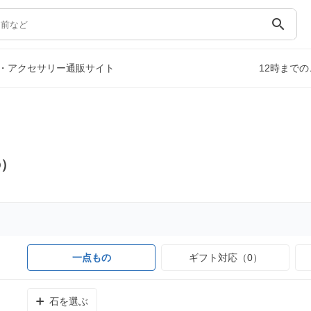
search
・アクセサリー通販サイト
12時まで
の）
一点もの
ギフト対応（0）
石を選ぶ