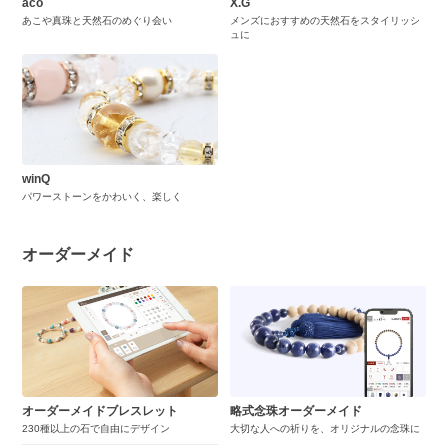
aco
X.G
あこや真珠と天然石のめぐり会い
メンズにおすすめの天然石をスタイリッシ
ュに
winQ
パワーストーンをかわいく、楽しく
オーダーメイド
オーダーメイドブレスレット
略式念珠オーダーメイド
230種以上の石で自由にデザイン
大切な人への祈りを、オリジナルの念珠に