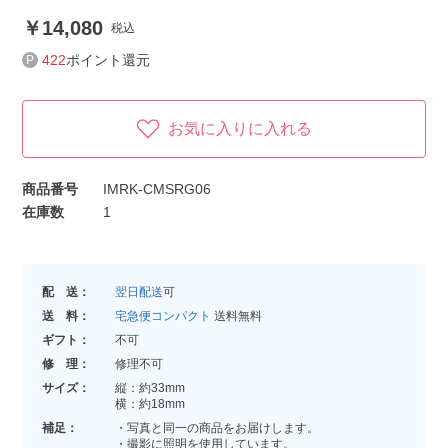
14,080
税込
422
ポイント還元
お気に入りに入れる
商品番号
IMRK-CMSRG06
在庫数
1
配 送：
翌日配送
可
送 料：
宅急便コンパクト
送料無料
ギフト：
不可
修 理：
修理不可
サイズ：
縦：約33mm
横：約18mm
補足：
・写真と同一の商品をお届けします。
・撮影に照明を使用しています。