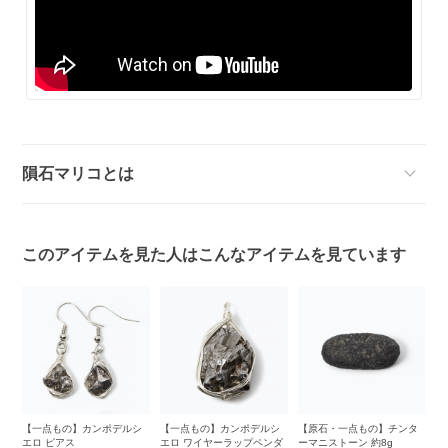
隕石マリコとは
このアイテムを見た人はこんなアイテムを見ています
タ
【一点もの】カンポデルシ
【一点もの】カンポデルシ
【原石・一点もの】チンタ
【
エロ ピアス
エロ ワイヤーラップペンダ
ーマニストーン 約8g
エ