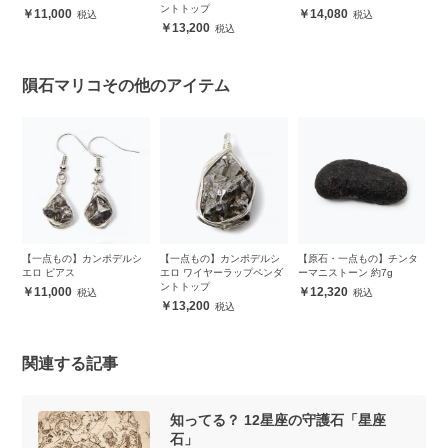
ントトップ
ン
11,000
14,080
13,200
隕石マリコその他のアイテム
シ
【一点もの】カンポデルシ
【一点もの】カンポデルシ
【原石・一点もの】チンタ
【
エロ ピアス
エロ ワイヤーラップペンダ
ーマニストーン 約7g
ー
ントトップ
11,000
12,320
13,200
関連する記事
知ってる？ 12星座の守護石「星座
石」