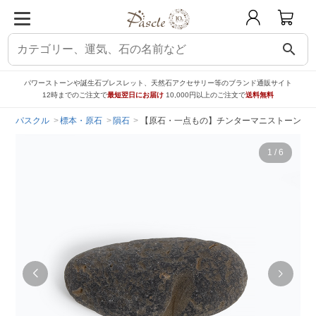
search
パワーストーンや誕生石ブレスレット、天然石アクセサリー等のブランド通販サイト
12時までのご注文で
最短翌日にお届け
10,000円以上のご注文で
送料無料
パスクル
標本・原石
隕石
【原石・一点もの】チンターマニストーン 約8
1
/
6