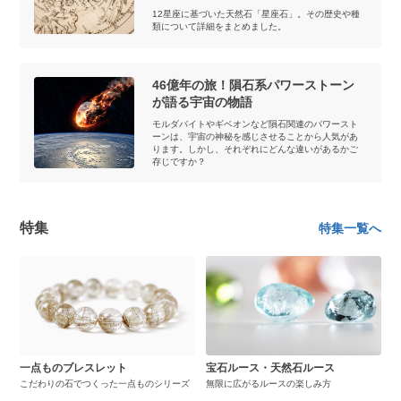
12星座に基づいた天然石「星座石」。その歴史や種
類について詳細をまとめました。
46億年の旅！隕石系パワーストーン
が語る宇宙の物語
モルダバイトやギベオンなど隕石関連のパワースト
ーンは、宇宙の神秘を感じさせることから人気があ
ります。しかし、それぞれにどんな違いがあるかご
存じですか？
特集
特集一覧へ
一点ものブレスレット
宝石ルース・天然石ルース
こだわりの石でつくった一点ものシリーズ
無限に広がるルースの楽しみ方