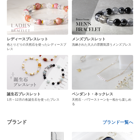
レディースブレスレット
メンズブレスレット
色とりどりの天然石を使ったレディースブ
洗練された大人の雰囲気漂うメンズブレス
レス
誕生石ブレスレット
ペンダント・ネックレス
1月～12月の各誕生石を使ったブレス
天然石・パワーストーンを一粒から楽しめ
る
ブランド
ブランド一覧へ