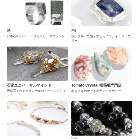
迅
P4
日本石×シルバーアクセサリーのブランド
深いブルーで魅了するカイヤナイトジュエ
リー
石家ユニバーサルマインド
Tomato Crystal 桜瑪瑙専門店
天然石で作るオリジナルのヒーリングアイ
心をときめかせる春色アクセサリー
テム