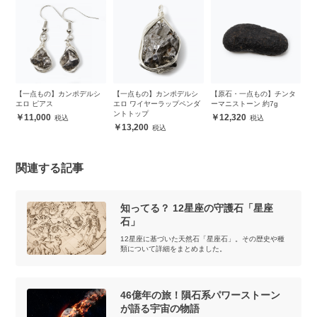
シ
【一点もの】カンポデルシ
【一点もの】カンポデルシ
【原石・一点もの】チンタ
【
エロ ピアス
エロ ワイヤーラップペンダ
ーマニストーン 約7g
ー
ントトップ
11,000
12,320
13,200
関連する記事
知ってる？ 12星座の守護石「星座
石」
12星座に基づいた天然石「星座石」。その歴史や種
類について詳細をまとめました。
46億年の旅！隕石系パワーストーン
が語る宇宙の物語