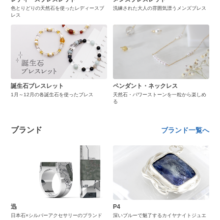
色とりどりの天然石を使ったレディースブ
洗練された大人の雰囲気漂うメンズブレス
レス
誕生石ブレスレット
ペンダント・ネックレス
1月～12月の各誕生石を使ったブレス
天然石・パワーストーンを一粒から楽しめ
る
ブランド
ブランド一覧へ
迅
P4
日本石×シルバーアクセサリーのブランド
深いブルーで魅了するカイヤナイトジュエ