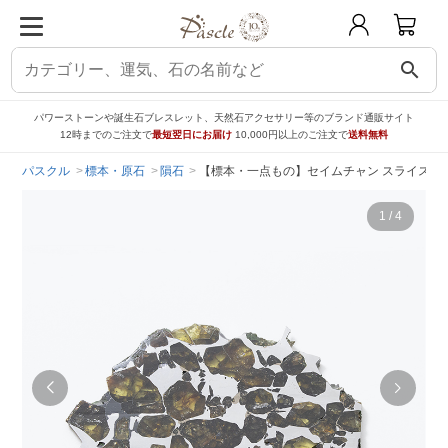
search
パワーストーンや誕生石ブレスレット、天然石アクセサリー等のブランド通販サイト
12時までのご注文で
最短翌日にお届け
10,000円以上のご注文で
送料無料
パスクル
標本・原石
隕石
【標本・一点もの】セイムチャン スライス
1
/
4