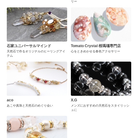
リー
石家ユニバーサルマインド
Tomato Crystal 桜瑪瑙専門店
天然石で作るオリジナルのヒーリングアイ
心をときめかせる春色アクセサリー
テム
aco
X.G
あこや真珠と天然石のめぐり会い
メンズにおすすめの天然石をスタイリッシ
ュに