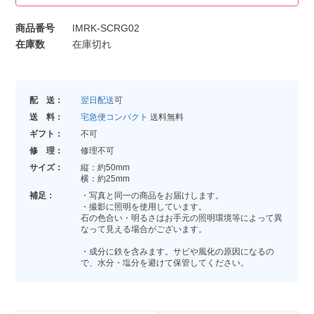
商品番号
IMRK-SCRG02
在庫数
在庫切れ
配 送：
翌日配送
可
送 料：
宅急便コンパクト
送料無料
ギフト：
不可
修 理：
修理不可
サイズ：
縦：約50mm
横：約25mm
補足：
・写真と同一の商品をお届けします。
・撮影に照明を使用しています。
石の色合い・明るさはお手元の照明環境等によって異
なって見える場合がございます。
・成分に鉄を含みます。サビや風化の原因になるの
で、水分・塩分を避けて保管してください。