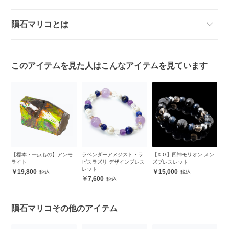
隕石マリコとは
このアイテムを見た人はこんなアイテムを見ています
【標本・一点もの】アンモ
ラベンダーアメジスト・ラ
【X.G】四神モリオン メン
【
ライト
ピスラズリ デザインブレス
ズブレスレット
ー
レット
19,800
15,000
7,600
隕石マリコその他のアイテム