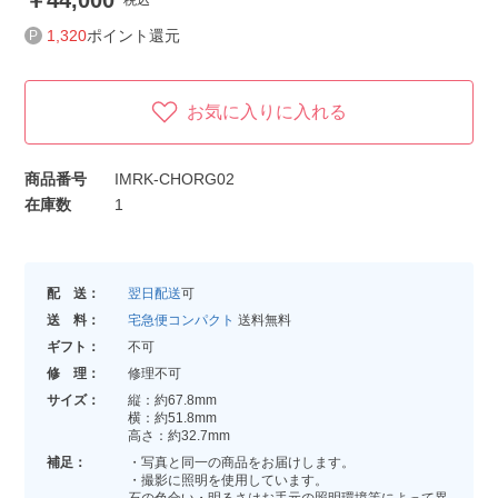
44,000
税込
1,320
ポイント還元
お気に入りに入れる
商品番号
IMRK-CHORG02
在庫数
1
配 送：
翌日配送
可
送 料：
宅急便コンパクト
送料無料
ギフト：
不可
修 理：
修理不可
サイズ：
縦：約67.8mm
横：約51.8mm
高さ：約32.7mm
補足：
・写真と同一の商品をお届けします。
・撮影に照明を使用しています。