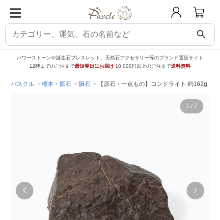
search
パワーストーンや誕生石ブレスレット、天然石アクセサリー等のブランド通販サイト
12時までのご注文で
最短翌日にお届け
10,000円以上のご注文で
送料無料
パスクル
標本・原石
隕石
【原石・一点もの】コンドライト 約162g
1
/
7