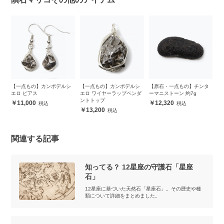
シ
【一点もの】カンポデルシ
【一点もの】カンポデルシ
【原石・一点もの】チンタ
【
エロ ピアス
エロ ワイヤーラップペンダ
ーマニストーン 約7g
ー
ントトップ
11,000
12,320
13,200
関連する記事
知ってる？ 12星座の守護石「星座
石」
12星座に基づいた天然石「星座石」。その歴史や種
類について詳細をまとめました。