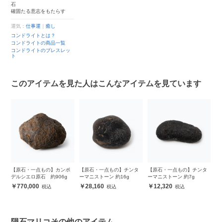
石
確固たる意志をもたらす
運気：
仕事運
｜
癒し
コンドライトとは？
コンドライトの商品一覧
コンドライトのブレスレッ
ト
このアイテムを見た人はこんなアイテムを見ています
ド
【原石・一点もの】カンポ
【原石・一点もの】チンタ
【原石・一点もの】チンタ
始
デルシエロ原石 約906g
ーマニストーン 約16g
ーマニストーン 約7g
コ
N
770,000
28,160
12,320
ブ
隕石マリコその他のアイテム