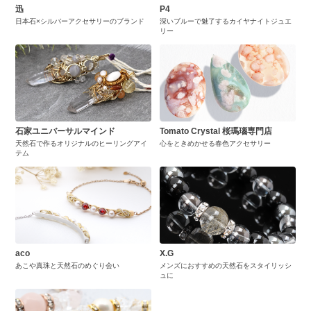
迅
P4
日本石×シルバーアクセサリーのブランド
深いブルーで魅了するカイヤナイトジュエ
リー
石家ユニバーサルマインド
Tomato Crystal 桜瑪瑙専門店
天然石で作るオリジナルのヒーリングアイ
心をときめかせる春色アクセサリー
テム
aco
X.G
あこや真珠と天然石のめぐり会い
メンズにおすすめの天然石をスタイリッシ
ュに