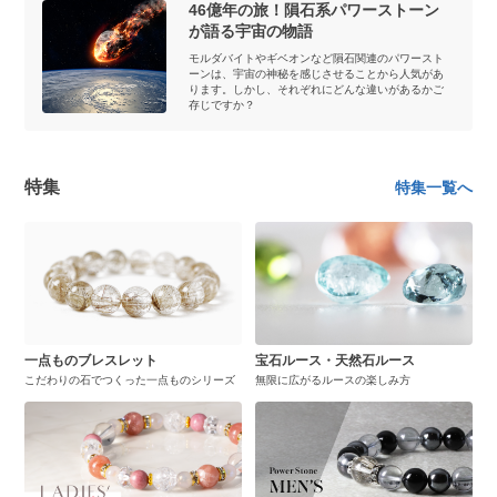
46億年の旅！隕石系パワーストーン
が語る宇宙の物語
モルダバイトやギベオンなど隕石関連のパワースト
ーンは、宇宙の神秘を感じさせることから人気があ
ります。しかし、それぞれにどんな違いがあるかご
存じですか？
特集
特集一覧へ
一点ものブレスレット
宝石ルース・天然石ルース
こだわりの石でつくった一点ものシリーズ
無限に広がるルースの楽しみ方