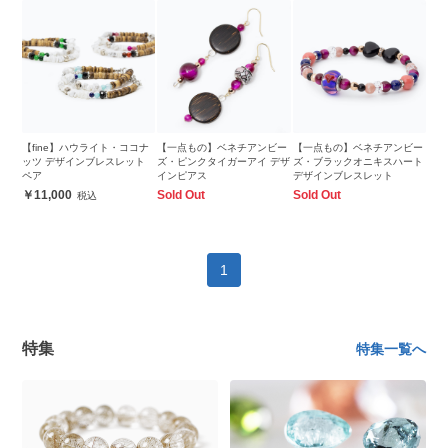
【fine】ハウライト・ココナ
【一点もの】ベネチアンビー
【一点もの】ベネチアンビー
ッツ デザインブレスレット
ズ・ピンクタイガーアイ デザ
ズ・ブラックオニキスハート
ペア
インピアス
デザインブレスレット
11,000
Sold Out
Sold Out
1
特集
特集一覧へ