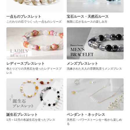
一点ものブレスレット
宝石ルース・天然石ルース
こだわりの石でつくった一点ものシリーズ
無限に広がるルースの楽しみ方
レディースブレスレット
メンズブレスレット
色とりどりの天然石を使ったレディースブ
洗練された大人の雰囲気漂うメンズブレス
レス
誕生石ブレスレット
ペンダント・ネックレス
1月～12月の各誕生石を使ったブレス
天然石・パワーストーンを一粒から楽しめ
る