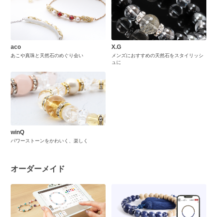
aco
X.G
あこや真珠と天然石のめぐり会い
メンズにおすすめの天然石をスタイリッシ
ュに
winQ
パワーストーンをかわいく、楽しく
オーダーメイド