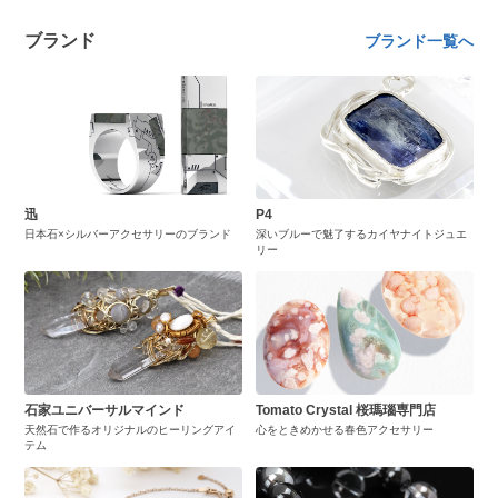
ブランド
ブランド一覧へ
迅
P4
日本石×シルバーアクセサリーのブランド
深いブルーで魅了するカイヤナイトジュエ
リー
石家ユニバーサルマインド
Tomato Crystal 桜瑪瑙専門店
天然石で作るオリジナルのヒーリングアイ
心をときめかせる春色アクセサリー
テム