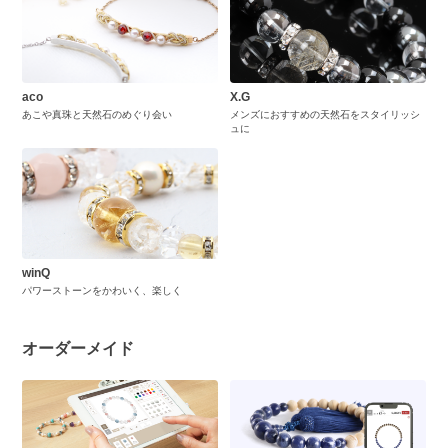
aco
X.G
あこや真珠と天然石のめぐり会い
メンズにおすすめの天然石をスタイリッシ
ュに
winQ
パワーストーンをかわいく、楽しく
オーダーメイド