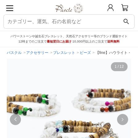
search
パワーストーンや誕生石ブレスレット、天然石アクセサリー等のブランド通販サイト
12時までのご注文で
最短翌日にお届け
10,000円以上のご注文で
送料無料
パスクル
アクセサリー
ブレスレット
ビーズ
【fine】ハウライト・コ
1
/
12