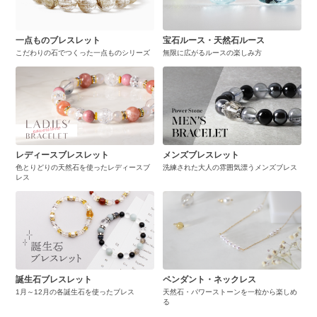
一点ものブレスレット
宝石ルース・天然石ルース
こだわりの石でつくった一点ものシリーズ
無限に広がるルースの楽しみ方
レディースブレスレット
メンズブレスレット
色とりどりの天然石を使ったレディースブ
洗練された大人の雰囲気漂うメンズブレス
レス
誕生石ブレスレット
ペンダント・ネックレス
1月～12月の各誕生石を使ったブレス
天然石・パワーストーンを一粒から楽しめ
る