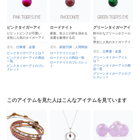
ニ
ピンクタイガーアイ
ロードナイト
グリーンタイガーアイ
グ
ト
ビビットピンクが可愛い
家族、友人との絆を深める
鮮やかなグリーンがクール
女性に人気のタイガーアイ
友愛を象徴する石
な
調
男女に人気のタイガーアイ
ス
コ
運気：
仕事運
｜
金運
運気：
家庭円満
｜
人間関係
り
運気：
仕事運
｜
金運
ピンクタイガーアイとは？
ロードナイトとは？
運
グリーンタイガーアイと
ピンクタイガーアイの商品
ロードナイトの商品一覧
は？
一覧
と
ロードナイトのブレスレッ
グ
グリーンタイガーアイの商
ピンクタイガーアイのブレ
ト
は
品一覧
スレット
の
グ
グリーンタイガーアイのブ
商
レスレット
の
グ
ブ
このアイテムを見た人はこんなアイテムを見ています