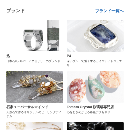
ブランド
ブランド一覧へ
迅
P4
日本石×シルバーアクセサリーのブランド
深いブルーで魅了するカイヤナイトジュエ
リー
石家ユニバーサルマインド
Tomato Crystal 桜瑪瑙専門店
天然石で作るオリジナルのヒーリングアイ
心をときめかせる春色アクセサリー
テム