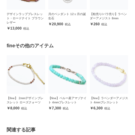
ク
デザインラップブレスレッ
月のペンダント 12ヶ月の誕
【粒売り/バラ売り】ラベン
デ
ッ
ト・ロードナイト ブラウン
生石
ダーアメジスト 8mm
ト
レザー
レ
20,900
260
13,000
fineその他のアイテム
レ
【fine】 2mmデザインブレ
【fine】ペルー産アマゾナイ
【fine】ラベンダーアメジス
【
スレット ローズクォーツ
ト 4mmブレスレット
ト 4mmブレスレット
レ
8,000
7,300
6,300
関連する記事