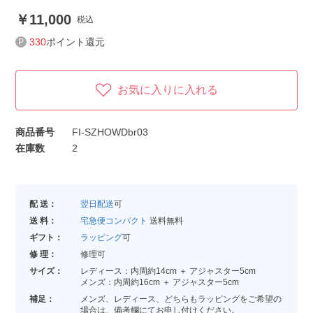
11,000
税込
330
ポイント還元
お気に入りに入れる
商品番号
FI-SZHOWDbr03
在庫数
2
配 送：
翌日配送
可
送 料：
宅急便コンパクト
送料無料
ギフト：
ラッピング
可
修 理：
修理可
サイズ：
レディース：内周約14cm ＋ アジャスター5cm
メンズ：内周約16cm ＋ アジャスター5cm
補足：
メンズ、レディース、どちらもラッピングをご希望の
場合は、備考欄にてお申し付けください。