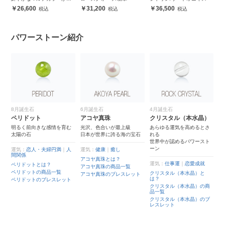
しめる
26,600
31,200
36,500
パワーストーン紹介
6月誕生石
4月誕生石
クラック水晶
アコヤ真珠
クリスタル（本水晶）
水晶にクラックを施すこと
で
を育む
光沢、色合いが最上級
あらゆる運気を高めるとさ
カジュアルなデザインに
日本が世界に誇る海の宝石
れる
世界中が認めるパワースト
ーン
運気：
仕事運
｜
恋愛成就
満
｜
人
運気：
健康
｜
癒し
クラック水晶とは？
アコヤ真珠とは？
運気：
仕事運
｜
恋愛成就
クラック水晶の商品一覧
アコヤ真珠の商品一覧
覧
クリスタル（本水晶）と
クラック水晶のブレスレッ
アコヤ真珠のブレスレット
は？
ト
レット
クリスタル（本水晶）の商
品一覧
クリスタル（本水晶）のブ
レスレット