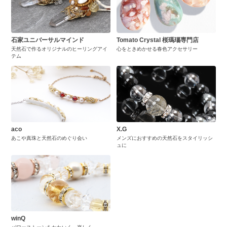
石家ユニバーサルマインド
Tomato Crystal 桜瑪瑙専門店
天然石で作るオリジナルのヒーリングアイ
心をときめかせる春色アクセサリー
テム
aco
X.G
あこや真珠と天然石のめぐり会い
メンズにおすすめの天然石をスタイリッシ
ュに
winQ