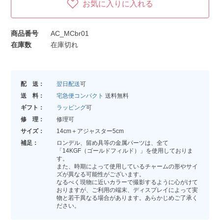
お気に入りに入れる
商品番号
AC_MCbr01
在庫数
在庫切れ
配 送：
翌日配送
可
送 料：
宅急便コンパクト
送料無料
ギフト：
ラッピング
可
修 理：
修理可
サイズ：
14cm＋アジャスター5cm
補足：
ロンデル、留め具等の金属パーツは、全て
「14KGF（ゴールドフィルド）」を使用しておりま
す。
また、時期によって使用しているチャームの形やサイ
ズが異なる可能性がございます。
なるべく現物に近いカラーで撮影するように心がけて
おりますが、ご利用の端末、ディスプレイによって実
物と若干異なる場合があります。あらかじめご了承く
ださい。