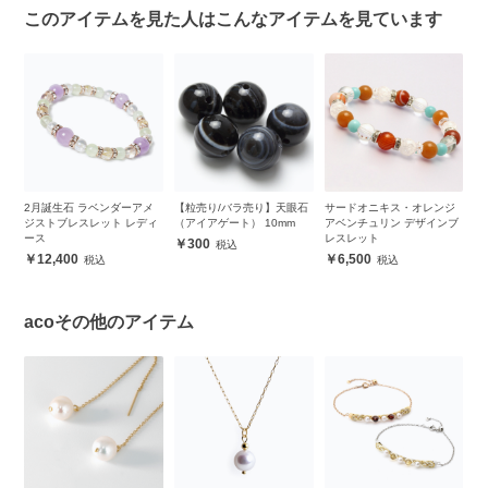
このアイテムを見た人はこんなアイテムを見ています
ンダーアメ
【粒売り/バラ売り】天眼石
サードオニキス・オレンジ
ブラジル クリスタル6m
ット レディ
（アイアゲート） 10mm
アベンチュリン デザインブ
シンプルブレスレット
レスレット
300
6,500
6,500
acoその他のアイテム