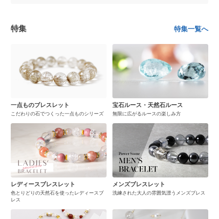
特集
特集一覧へ
一点ものブレスレット
宝石ルース・天然石ルース
こだわりの石でつくった一点ものシリーズ
無限に広がるルースの楽しみ方
レディースブレスレット
メンズブレスレット
色とりどりの天然石を使ったレディースブ
洗練された大人の雰囲気漂うメンズブレス
レス