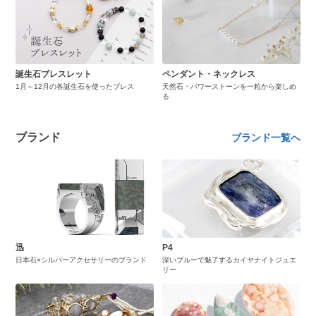
誕生石ブレスレット
ペンダント・ネックレス
1月～12月の各誕生石を使ったブレス
天然石・パワーストーンを一粒から楽しめ
る
ブランド
ブランド一覧へ
迅
P4
日本石×シルバーアクセサリーのブランド
深いブルーで魅了するカイヤナイトジュエ
リー