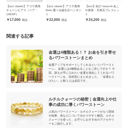
o classic】アコヤ真珠
【aco classic】アコヤ真珠
【aco】結び musu-bi あこ
【aco cla
ーンピアス（ペア・
8mm 選べる誕生石ペンダン
や真珠・天然石ブレスレッ
4mm 選べ
KGF）
ト
ト
ス
7,000
22,000
24,200
48,000
関連する記事
金運は4種類ある！？ お金を引き寄せ
るパワーストーンまとめ
金運アップをサポートしてくれるというパワースト
ーン。 金運には4種類あることをご存じですか？ 今
回、誰もが手に入れたい金運を強化してくれるパワ
ーストーンを、目的別にまとめました。「金運を上
げたい」と願う人は必読です。
ルチルクォーツの秘密｜金運向上や仕
事の成功に導くパワーストーン
人気のパワーストーン・ルチルクォーツがもつ意味
や効果、色などについて分かりやすく解説。ルチル
クォーツを使った、お守りにおすすめのアクセサリ
ーもご紹介します。