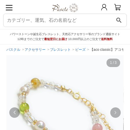
search
パワーストーンや誕生石ブレスレット、天然石アクセサリー等のブランド通販サイト
12時までのご注文で
最短翌日にお届け
10,000円以上のご注文で
送料無料
パスクル
アクセサリー
ブレスレット
ビーズ
【aco classic】ア
1
/
3