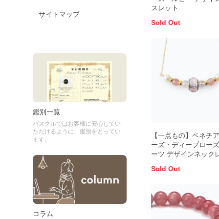
スレット
サイトマップ
Sold Out
鑑別一覧
パスクルではお客様に安心してい
ただけるように、鑑別をとってい
【一点もの】ベネチ
ます。
ーズ・ディープロー
ーツ デザインネック
Sold Out
コラム