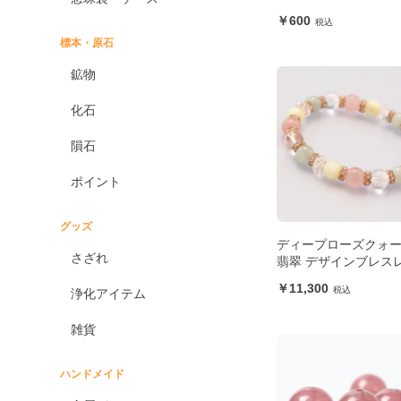
600
標本・原石
鉱物
化石
隕石
ポイント
グッズ
ディープローズクォ
さざれ
翡翠 デザインブレス
11,300
浄化アイテム
雑貨
ハンドメイド