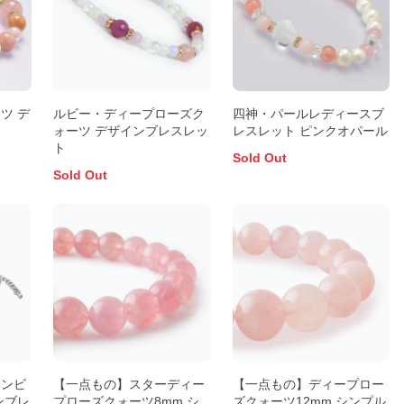
ツ デ
ルビー・ディープローズク
四神・パールレディースブ
ォーツ デザインブレスレッ
レスレット ピンクオパール
ト
Sold Out
Sold Out
アンビ
【一点もの】スターディー
【一点もの】ディープロー
ンブレ
プローズクォーツ8mm シ
ズクォーツ12mm シンプル