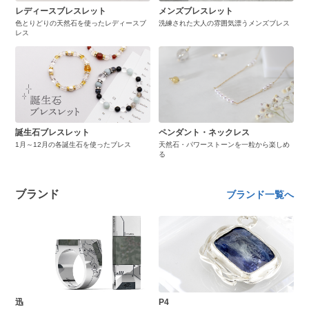
レディースブレスレット
メンズブレスレット
色とりどりの天然石を使ったレディースブ
洗練された大人の雰囲気漂うメンズブレス
レス
誕生石ブレスレット
ペンダント・ネックレス
1月～12月の各誕生石を使ったブレス
天然石・パワーストーンを一粒から楽しめ
る
ブランド
ブランド一覧へ
迅
P4