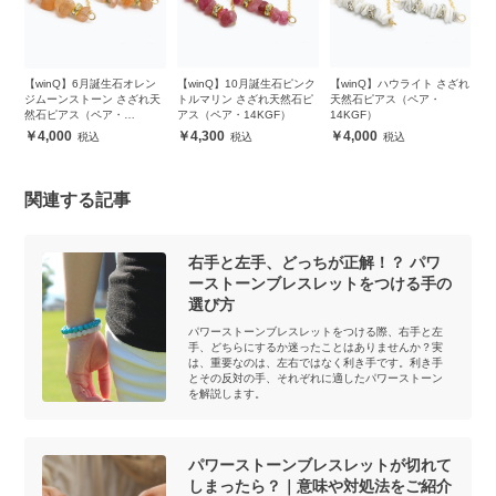
ざれ
【winQ】6月誕生石オレン
【winQ】10月誕生石ピンク
【winQ】ハウライト さざれ
【
ジムーンストーン さざれ天
トルマリン さざれ天然石ピ
天然石ピアス（ペア・
ー
然石ピアス（ペア・
アス（ペア・14KGF）
14KGF）
（
14KGF）
4,000
4,300
4,000
関連する記事
右手と左手、どっちが正解！？ パワ
ーストーンブレスレットをつける手の
選び方
パワーストーンブレスレットをつける際、右手と左
手、どちらにするか迷ったことはありませんか？実
は、重要なのは、左右ではなく利き手です。利き手
とその反対の手、それぞれに適したパワーストーン
を解説します。
パワーストーンブレスレットが切れて
しまったら？｜意味や対処法をご紹介