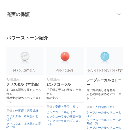
充実の保証
パワーストーン紹介
4月誕生石
3月誕生石
2
シーブルーカルセドニ
クリスタル（本水晶）
ピンクコーラル
ア
ー
あらゆる運気を高めるとさ
「子供を守るお守り」と伝
冷
青い海の美しさを持ち
れる
わる
こ
人との絆を深めるパワース
世界中が認めるパワースト
海の宝石
真
トーン
ーン
伝
運気：
安産・子宝
｜
癒し
運気：
人間関係
｜
癒し
運気：
仕事運
｜
恋愛成就
運
ピンクコーラルとは？
一
シーブルーカルセドニーと
は？
クリスタル（本水晶）と
ア
ピンクコーラルの商品一覧
は？
ス
シーブルーカルセドニーの
ア
ピンクコーラルのブレスレ
商品一覧
クリスタル（本水晶）の商
ット
ア
品一覧
シーブルーカルセドニーの