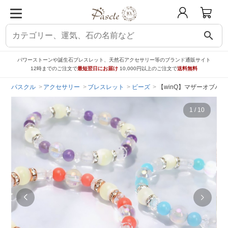
search
パワーストーンや誕生石ブレスレット、天然石アクセサリー等のブランド通販サイト
12時までのご注文で
最短翌日にお届け
10,000円以上のご注文で
送料無料
パスクル
アクセサリー
ブレスレット
ビーズ
【winQ】マザーオブパ
1
/
10