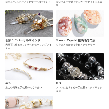
日本石×シルバーアクセサリーのブランド
深いブルーで魅了するカイヤナイトジュエ
リー
石家ユニバーサルマインド
Tomato Crystal 桜瑪瑙専門店
天然石で作るオリジナルのヒーリングアイ
心をときめかせる春色アクセサリー
テム
aco
X.G
あこや真珠と天然石のめぐり会い
メンズにおすすめの天然石をスタイリッシ
ュに