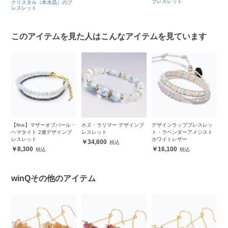
ブレスレット
クリスタル（本水晶）のブ
レスレット
このアイテムを見た人はこんなアイテムを見ています
ー
【fine】マザーオブパール・
ホヌ・ラリマー デザインブ
デザインラップブレスレッ
タ
ヘマタイト 2連デザインブ
レスレット
ト・ラベンダーアメジスト
ン
レスレット
ホワイトレザー
34,600
8,300
16,100
winQその他のアイテム