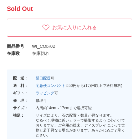
Sold Out
お気に入りに入れる
商品番号
WI_CObr02
在庫数
在庫切れ
配 送：
翌日配送
可
送 料：
宅急便コンパクト
550円から(1万円以上で送料無料)
ギフト：
ラッピング
可
修 理：
修理可
サイズ：
内周約14cm～17cmまで選択可能
補足：
サイズにより、石の配置・数量が異なります。
なるべく現物に近いカラーで撮影するように心がけて
おりますが、ご利用の端末、ディスプレイによって実
物と若干異なる場合があります。あらかじめご了承く
ださい。