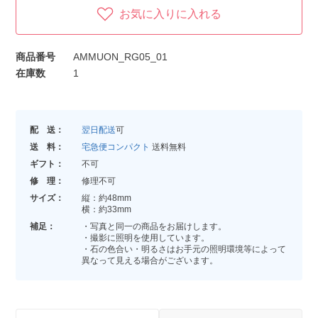
お気に入りに入れる
商品番号
AMMUON_RG05_01
在庫数
1
配 送：
翌日配送
可
送 料：
宅急便コンパクト
送料無料
ギフト：
不可
修 理：
修理不可
サイズ：
縦：約48mm
横：約33mm
補足：
・写真と同一の商品をお届けします。
・撮影に照明を使用しています。
・石の色合い・明るさはお手元の照明環境等によって
異なって見える場合がございます。