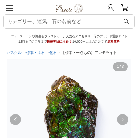
search
パワーストーンや誕生石ブレスレット、天然石アクセサリー等のブランド通販サイト
12時までのご注文で
最短翌日にお届け
10,000円以上のご注文で
送料無料
パスクル
標本・原石
化石
【標本・一点もの】アンモライト
1
/
3