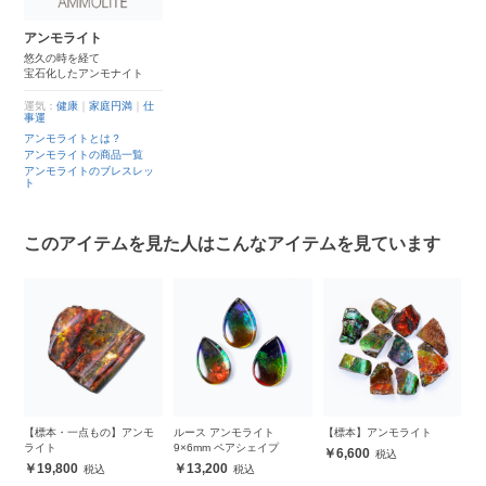
アンモライト
悠久の時を経て
宝石化したアンモナイト
運気：
健康
｜
家庭円満
｜
仕
事運
アンモライトとは？
アンモライトの商品一覧
アンモライトのブレスレッ
ト
このアイテムを見た人はこんなアイテムを見ています
ト
【標本・一点もの】アンモ
ルース アンモライト
【標本】アンモライト
【
ライト
9×6mm ペアシェイプ
ラ
6,600
19,800
13,200