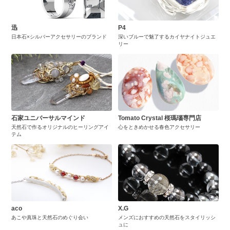
迅
P4
日本石×シルバーアクセサリーのブランド
深いブルーで魅了するカイヤナイトジュエ
リー
石家ユニバーサルマインド
Tomato Crystal 桜瑪瑙専門店
天然石で作るオリジナルのヒーリングアイ
心をときめかせる春色アクセサリー
テム
aco
X.G
あこや真珠と天然石のめぐり会い
メンズにおすすめの天然石をスタイリッシ
ュに