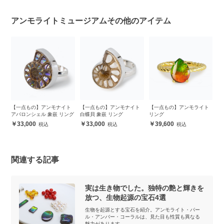
アンモライトミュージアムその他のアイテム
ト
【一点もの】アンモナイト
【一点もの】アンモナイト
【一点もの】アンモライト
【
アバロンシェル 象嵌 リング
白蝶貝 象嵌 リング
リング
ア
ダ
33,000
33,000
39,600
関連する記事
実は生き物でした。独特の艶と輝きを
放つ、生物起源の宝石4選
生物を起源とする宝石を紹介。アンモライト・パー
ル・アンバー・コーラルは、見た目も性質も異なる
魅力があります。