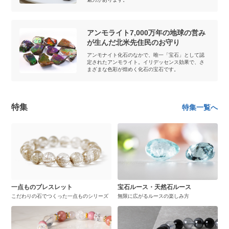
アンモライト7,000万年の地球の営み
が生んだ北米先住民のお守り
アンモナイト化石のなかで、唯一「宝石」として認
定されたアンモライト。イリデッセンス効果で、さ
まざまな色彩が煌めく化石の宝石です。
特集
特集一覧へ
一点ものブレスレット
宝石ルース・天然石ルース
こだわりの石でつくった一点ものシリーズ
無限に広がるルースの楽しみ方