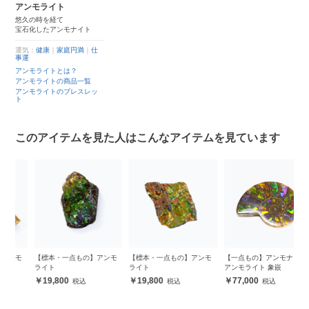
アンモライト
悠久の時を経て
宝石化したアンモナイト
運気：
健康
｜
家庭円満
｜
仕
事運
アンモライトとは？
アンモライトの商品一覧
アンモライトのブレスレッ
ト
このアイテムを見た人はこんなアイテムを見ています
モ
【標本・一点もの】アンモ
【標本・一点もの】アンモ
【一点もの】アンモナイト
【
ライト
ライト
アンモライト 象嵌
19,800
19,800
77,000