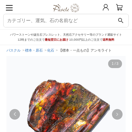
search
パワーストーンや誕生石ブレスレット、天然石アクセサリー等のブランド通販サイト
12時までのご注文で
最短翌日にお届け
10,000円以上のご注文で
送料無料
パスクル
標本・原石
化石
【標本・一点もの】アンモライト
1
/
3