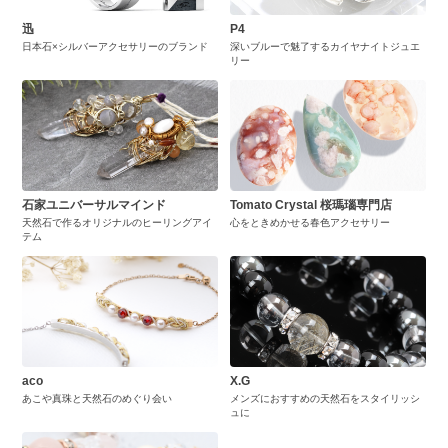
迅
P4
日本石×シルバーアクセサリーのブランド
深いブルーで魅了するカイヤナイトジュエ
リー
石家ユニバーサルマインド
Tomato Crystal 桜瑪瑙専門店
天然石で作るオリジナルのヒーリングアイ
心をときめかせる春色アクセサリー
テム
aco
X.G
あこや真珠と天然石のめぐり会い
メンズにおすすめの天然石をスタイリッシ
ュに