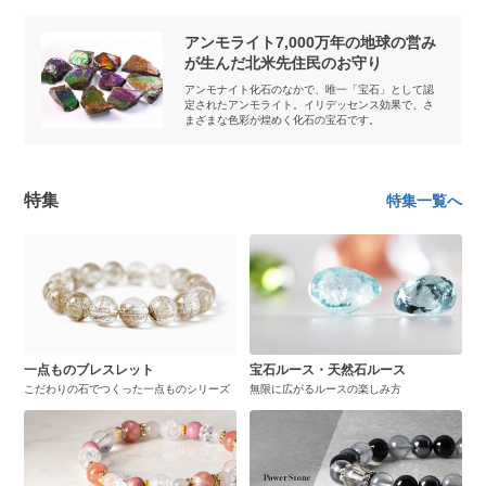
アンモライト7,000万年の地球の営み
が生んだ北米先住民のお守り
アンモナイト化石のなかで、唯一「宝石」として認
定されたアンモライト。イリデッセンス効果で、さ
まざまな色彩が煌めく化石の宝石です。
特集
特集一覧へ
一点ものブレスレット
宝石ルース・天然石ルース
こだわりの石でつくった一点ものシリーズ
無限に広がるルースの楽しみ方