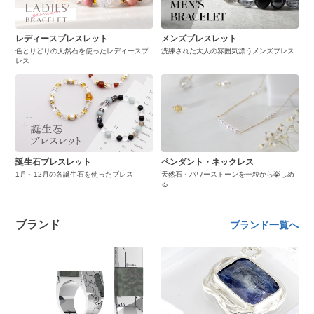
レディースブレスレット
メンズブレスレット
色とりどりの天然石を使ったレディースブ
洗練された大人の雰囲気漂うメンズブレス
レス
誕生石ブレスレット
ペンダント・ネックレス
1月～12月の各誕生石を使ったブレス
天然石・パワーストーンを一粒から楽しめ
る
ブランド
ブランド一覧へ