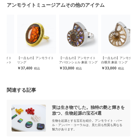
アンモライトミュージアムその他のアイテム
ト
【一点もの】アンモライト
【一点もの】アンモナイト
【一点もの】アンモナイト
【
ト
リング
アバロンシェル 象嵌 リング
白蝶貝 象嵌 リング
リ
37,400
33,000
33,000
関連する記事
実は生き物でした。独特の艶と輝きを
放つ、生物起源の宝石4選
生物を起源とする宝石を紹介。アンモライト・パー
ル・アンバー・コーラルは、見た目も性質も異なる
魅力があります。