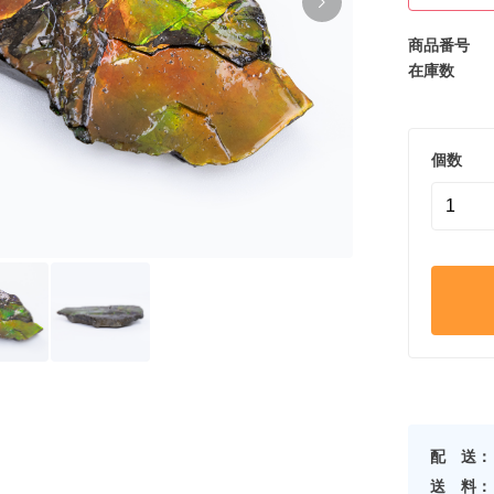
商品番号
在庫数
個数
配 送：
送 料：