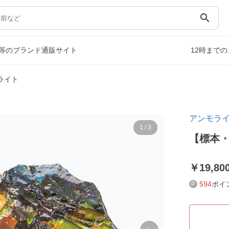
search
等のブランド通販サイト
12時まで
ライト
アンモラ
1
/
3
【標本
19,80
594
ポイ