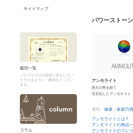
サイトマップ
パワーストー
鑑別一覧
パスクルではお客様に安心してい
ただけるように、鑑別をとってい
アンモライト
ます。
悠久の時を経て
宝石化したアンモナイト
運気：
健康
｜
家庭円
アンモライトとは？
アンモライトの商品
コラム
アンモライトのブレ