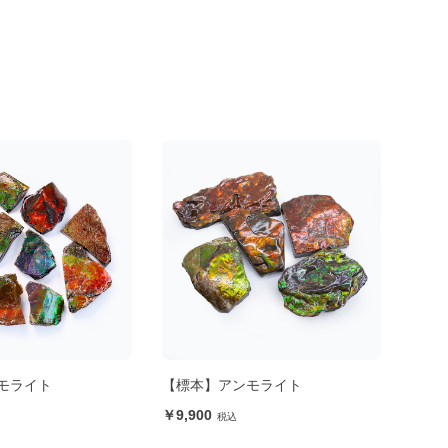
モライト
【標本・一点もの】アンモライト
【粒
スト 
13,200
14