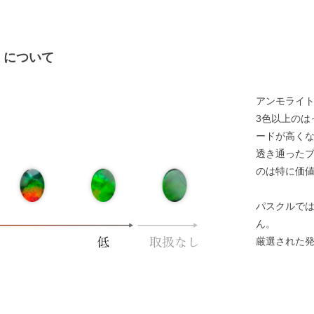
）について
アンモライ
3色以上のは
ードが高く
透き通った
のは特に価
パスクルで
ん。
厳選された