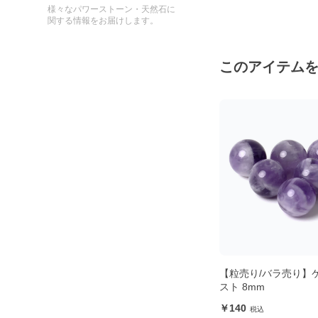
様々なパワーストーン・天然石に
関する情報をお届けします。
このアイテム
イト
【粒売り/バラ売り】ケープアメジ
ルース アンモライト 9
スト 8mm
シェイプ
140
9,900