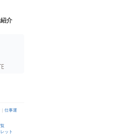
ン紹介
満
｜
仕事運
一覧
スレット