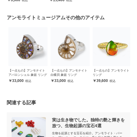
アンモライトミュージアムその他のアイテム
ト
【一点もの】アンモナイト
【一点もの】アンモナイト
【一点もの】アンモライト
【
アバロンシェル 象嵌 リング
白蝶貝 象嵌 リング
リング
ア
ダ
33,000
33,000
39,600
関連する記事
実は生き物でした。独特の艶と輝きを
放つ、生物起源の宝石4選
生物を起源とする宝石を紹介。アンモライト・パー