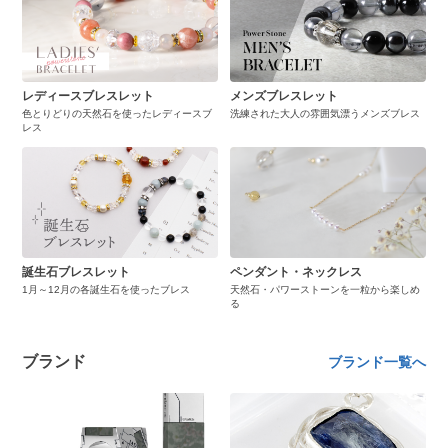
レディースブレスレット
メンズブレスレット
色とりどりの天然石を使ったレディースブ
洗練された大人の雰囲気漂うメンズブレス
レス
誕生石ブレスレット
ペンダント・ネックレス
1月～12月の各誕生石を使ったブレス
天然石・パワーストーンを一粒から楽しめ
る
ブランド
ブランド一覧へ