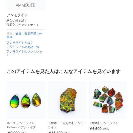
アンモライト
悠久の時を経て
宝石化したアンモナイト
運気：
健康
｜
家庭円満
｜
仕
事運
アンモライトとは？
アンモライトの商品一覧
アンモライトのブレスレッ
ト
このアイテムを見た人はこんなアイテムを見ています
ト
ルース アンモライト
【標本・一点もの】アンモ
【標本】アンモライト
ル
9×6mm ペアシェイプ
ライト
オ
6,600
9,900
15,400