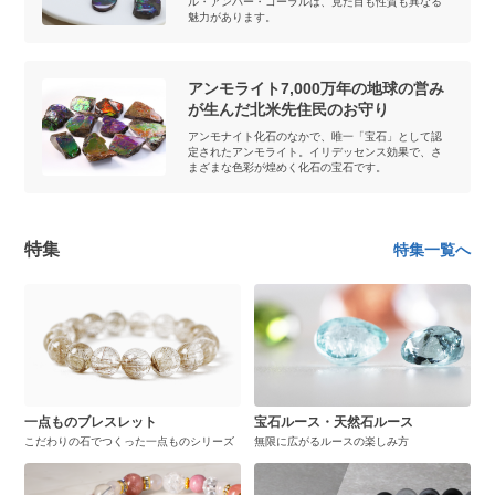
ル・アンバー・コーラルは、見た目も性質も異なる
魅力があります。
アンモライト7,000万年の地球の営み
が生んだ北米先住民のお守り
アンモナイト化石のなかで、唯一「宝石」として認
定されたアンモライト。イリデッセンス効果で、さ
まざまな色彩が煌めく化石の宝石です。
特集
特集一覧へ
一点ものブレスレット
宝石ルース・天然石ルース
こだわりの石でつくった一点ものシリーズ
無限に広がるルースの楽しみ方