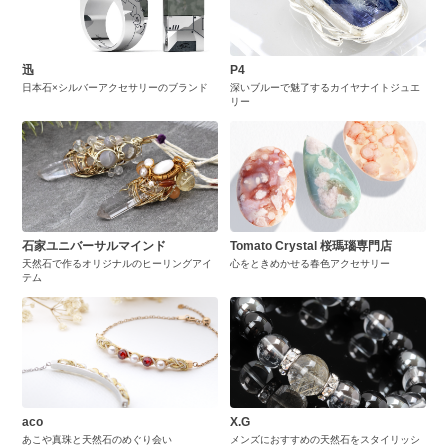
迅
P4
日本石×シルバーアクセサリーのブランド
深いブルーで魅了するカイヤナイトジュエ
リー
石家ユニバーサルマインド
Tomato Crystal 桜瑪瑙専門店
天然石で作るオリジナルのヒーリングアイ
心をときめかせる春色アクセサリー
テム
aco
X.G
あこや真珠と天然石のめぐり会い
メンズにおすすめの天然石をスタイリッシ