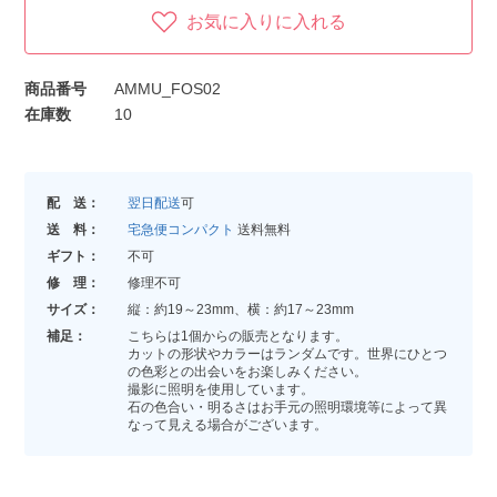
お気に入りに入れる
商品番号
AMMU_FOS02
在庫数
10
配 送：
翌日配送
可
送 料：
宅急便コンパクト
送料無料
ギフト：
不可
修 理：
修理不可
サイズ：
縦：約19～23mm、横：約17～23mm
補足：
こちらは1個からの販売となります。
カットの形状やカラーはランダムです。世界にひとつ
の色彩との出会いをお楽しみください。
撮影に照明を使用しています。
石の色合い・明るさはお手元の照明環境等によって異
なって見える場合がございます。