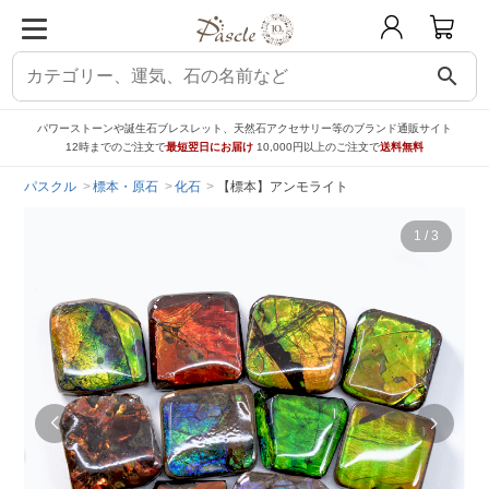
search
パワーストーンや誕生石ブレスレット、天然石アクセサリー等のブランド通販サイト
12時までのご注文で
最短翌日にお届け
10,000円以上のご注文で
送料無料
パスクル
標本・原石
化石
【標本】アンモライト
1
/
3