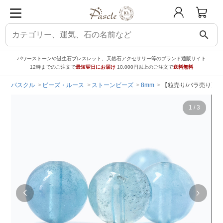
search
パワーストーンや誕生石ブレスレット、天然石アクセサリー等のブランド通販サイト
12時までのご注文で
最短翌日にお届け
10,000円以上のご注文で
送料無料
パスクル
ビーズ・ルース
ストーンビーズ
8mm
【粒売り/バラ売り】
1
/
3