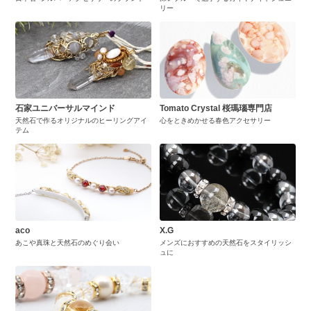
リー
石家ユニバーサルマインド
Tomato Crystal 桜瑪瑙専門店
天然石で作るオリジナルのヒーリングアイ
心をときめかせる春色アクセサリー
テム
aco
X.G
あこや真珠と天然石のめぐり会い
メンズにおすすめの天然石をスタイリッシ
ュに