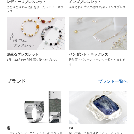
レディースブレスレット
メンズブレスレット
色とりどりの天然石を使ったレディースブ
洗練された大人の雰囲気漂うメンズブレス
レス
誕生石ブレスレット
ペンダント・ネックレス
1月～12月の各誕生石を使ったブレス
天然石・パワーストーンを一粒から楽しめ
る
ブランド
ブランド一覧へ
迅
P4
日本石×シルバーアクセサリーのブランド
深いブルーで魅了するカイヤナイトジュエ