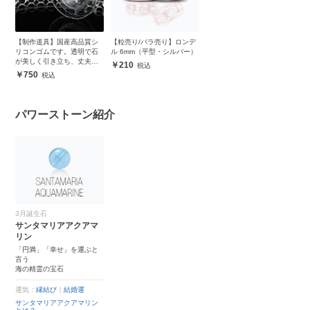
【制作道具】国産高品質シ
【粒売り/バラ売り】ロンデ
リコンゴムです。透明で石
ル 6mm（平型・シルバー）
が美しく引き立ち、丈夫で
210
安心
750
パワーストーン紹介
3月誕生石
サンタマリアアクアマ
リン
「円満」「幸せ」を運ぶと
言う
海の精霊の宝石
運気：
縁結び
｜
結婚運
サンタマリアアクアマリン