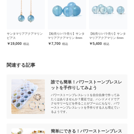
4
サンタマリアアクアマリン
【粒売り/バラ売り】サンタ
【粒売り/バラ売り】サンタ
【
ア
ピアス
マリアアクアマリン 8mm
マリアアクアマリン 6mm
ア
ス
ザ
19,000
7,700
5,400
関連する記事
誰でも簡単！パワーストーンブレスレ
ットを手作りしてみよう
パワーストーンブレスレットを自分自身で作ってみ
たくはありませんか？最近では、ハンドメイドでア
クセサリーなどを作ることがブームにもなり、パワ
ーストーンブレスレットを手作りする人も増えてい
るようです。
簡単にできる！パワーストーンブレス