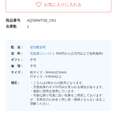
お気に入りに入れる
商品番号
AQSMMT08_O01
在庫数
1
配 送：
翌日配送
可
送 料：
宅急便コンパクト
550円から(1万円以上で送料無料)
ギフト：
不可
修 理：
不可
サイズ：
粒サイズ：8mm(±0.5mm)
穴サイズ：0.8mm以上
補足：
・こちらは1粒からの販売となります。
・天然由来のキズや凹みが見られる場合があります。
・撮影に照明を使用しています。
・可能な限り写真に近い在庫をご用意しております
が、天然石のため全く同じ色・模様とならない点をご
理解ください。