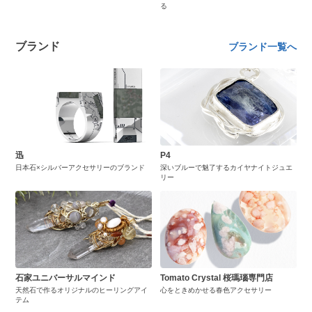
る
ブランド
ブランド一覧へ
迅
P4
日本石×シルバーアクセサリーのブランド
深いブルーで魅了するカイヤナイトジュエ
リー
石家ユニバーサルマインド
Tomato Crystal 桜瑪瑙専門店
天然石で作るオリジナルのヒーリングアイ
心をときめかせる春色アクセサリー
テム