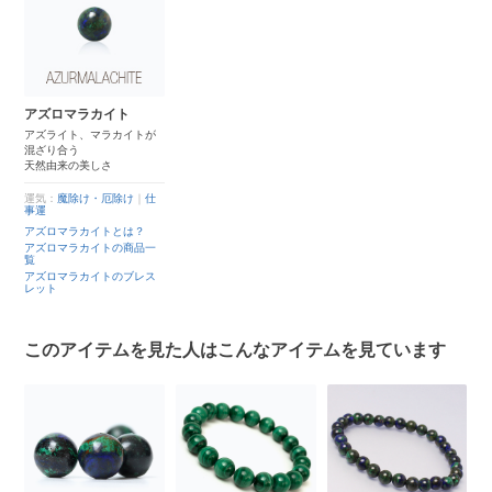
アズロマラカイト
アズライト、マラカイトが
混ざり合う
天然由来の美しさ
運気：
魔除け・厄除け
｜
仕
事運
アズロマラカイトとは？
アズロマラカイトの商品一
覧
アズロマラカイトのブレス
レット
このアイテムを見た人はこんなアイテムを見ています