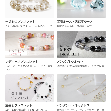
一点ものブレスレット
宝石ルース・天然石ルース
こだわりの石でつくった一点ものシリーズ
無限に広がるルースの楽しみ方
レディースブレスレット
メンズブレスレット
色とりどりの天然石を使ったレディースブ
洗練された大人の雰囲気漂うメンズブレス
レス
誕生石ブレスレット
ペンダント・ネックレス
1月～12月の各誕生石を使ったブレス
天然石・パワーストーンを一粒から楽しめ