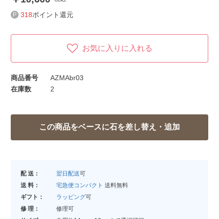
318
ポイント還元
お気に入りに入れる
商品番号
AZMAbr03
在庫数
2
配 送：
翌日配送
可
送 料：
宅急便コンパクト
送料無料
ギフト：
ラッピング
可
修 理：
修理可