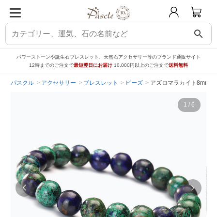
search
パワーストーンや誕生石ブレスレット、天然石アクセサリー等のブランド通販サイト
12時までのご注文で
最短翌日にお届け
10,000円以上のご注文で
送料無料
パスクル
アクセサリー
ブレスレット
ビーズ
アズロマラカイト8mm 
1
/
6