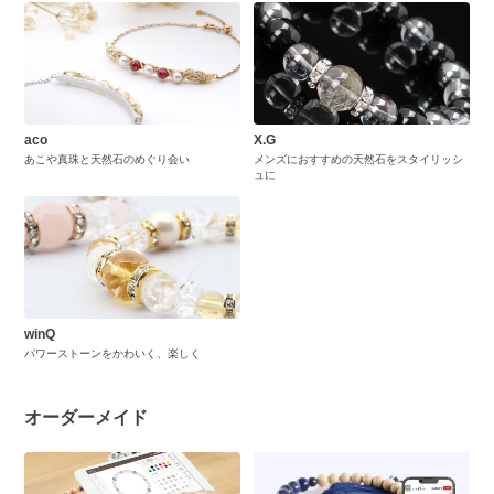
aco
X.G
あこや真珠と天然石のめぐり会い
メンズにおすすめの天然石をスタイリッシ
ュに
winQ
パワーストーンをかわいく、楽しく
オーダーメイド