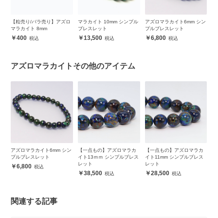
ロ
【粒売り/バラ売り】アズロ
マラカイト 10mm シンプル
アズロマラカイト6mm シン
K
マラカイト 8mm
ブレスレット
プルブレスレット
レ
400
13,500
6,800
アズロマラカイトその他のアイテム
ー
アズロマラカイト6mm シン
【一点もの】アズロマラカ
【一点もの】アズロマラカ
【
スレ
プルブレスレット
イト13ｍｍ シンプルブレス
イト11mm シンプルブレス
ト
レット
レット
ト
6,800
38,500
28,500
関連する記事