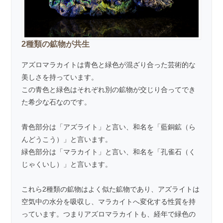
2種類の鉱物が共生
アズロマラカイトは青色と緑色が混ざり合った芸術的な
美しさを持っています。
この青色と緑色はそれぞれ別の鉱物が交じり合ってでき
た希少な石なのです。
青色部分は「
アズライト
」と言い、和名を「藍銅鉱（ら
んどうこう）」と言います。
緑色部分は「
マラカイト
」と言い、和名を「孔雀石（く
じゃくいし）」と言います。
これら2種類の鉱物はよく似た鉱物であり、アズライトは
空気中の水分を吸収し、マラカイトへ変化する性質を持
っています。つまりアズロマラカイトも、経年で緑色の