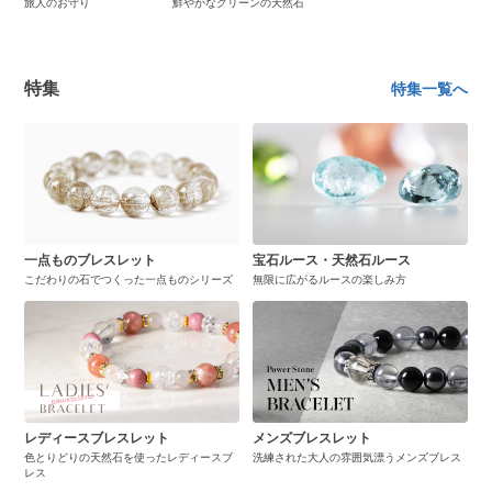
旅人のお守り
鮮やかなグリーンの天然石
特集
特集一覧へ
一点ものブレスレット
宝石ルース・天然石ルース
こだわりの石でつくった一点ものシリーズ
無限に広がるルースの楽しみ方
レディースブレスレット
メンズブレスレット
色とりどりの天然石を使ったレディースブ
洗練された大人の雰囲気漂うメンズブレス
レス