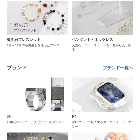
誕生石ブレスレット
ペンダント・ネックレス
1月～12月の各誕生石を使ったブレス
天然石・パワーストーンを一粒から楽しめ
る
ブランド
ブランド一覧へ
迅
P4
日本石×シルバーアクセサリーのブランド
深いブルーで魅了するカイヤナイトジュエ
リー