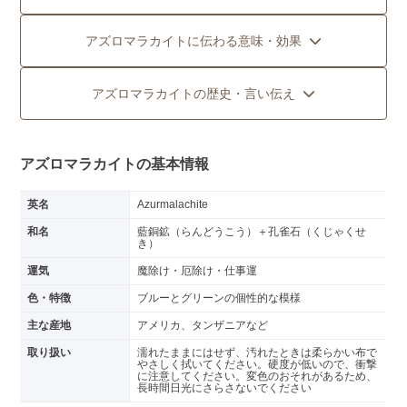
アズロマラカイトに伝わる意味・効果
アズロマラカイトの歴史・言い伝え
アズロマラカイトの基本情報
英名
Azurmalachite
和名
藍銅鉱（らんどうこう）＋孔雀石（くじゃくせ
き）
運気
魔除け・厄除け・仕事運
色・特徴
ブルーとグリーンの個性的な模様
主な産地
アメリカ、タンザニアなど
取り扱い
濡れたままにはせず、汚れたときは柔らかい布で
やさしく拭いてください。硬度が低いので、衝撃
に注意してください。変色のおそれがあるため、
長時間日光にさらさないでください