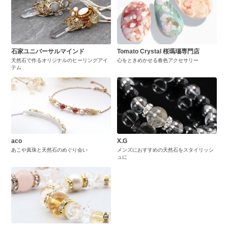
石家ユニバーサルマインド
Tomato Crystal 桜瑪瑙専門店
天然石で作るオリジナルのヒーリングアイ
心をときめかせる春色アクセサリー
テム
aco
X.G
あこや真珠と天然石のめぐり会い
メンズにおすすめの天然石をスタイリッシ
ュに