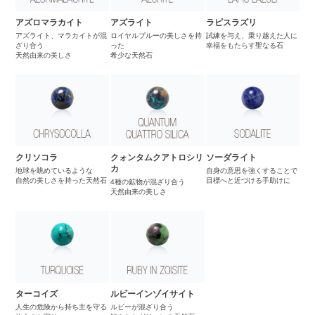
アズロマラカイト
アズライト
ラピスラズリ
アズライト、マラカイトが混
ロイヤルブルーの美しさを持
試練を与え、乗り越えた人に
ざり合う
った
幸福をもたらす聖なる石
天然由来の美しさ
希少な天然石
クリソコラ
クォンタムクアトロシリ
ソーダライト
カ
地球を眺めているような
自身の意思を強くすることで
自然の美しさを持った天然石
目標へと近づける手助けに
4種の鉱物が混ざり合う
天然由来の美しさ
ターコイズ
ルビーインゾイサイト
人生の危険から持ち主を守る
ルビーが混ざり合う