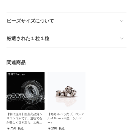
ビーズサイズについて
厳選された１粒１粒
関連商品
【制作道具】国産高品質シ
【粒売り/バラ売り】ロンデ
リコンゴムです。透明で石
ル 4.8mm（平型・シルバ
が美しく引き立ち、丈夫で
ー）
安心
750
190