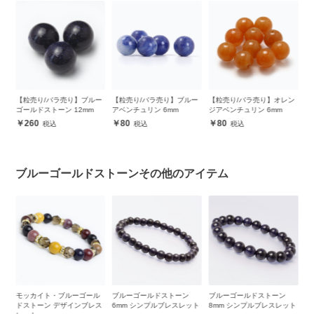
ー
【粒売り/バラ売り】ブルー
【粒売り/バラ売り】ブルー
【粒売り/バラ売り】オレン
【
カ
ゴールドストーン 12mm
アベンチュリン 6mm
ジアベンチュリン 6mm
ド
260
80
80
ブルーゴールドストーンその他のアイテム
・
モッカイト・ブルーゴール
ブルーゴールドストーン
ブルーゴールドストーン
ブ
レ
ドストーン デザインブレス
6mm シンプルブレスレット
8mm シンプルブレスレット
1