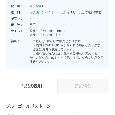
配 送：
翌日配送
可
送 料：
宅急便コンパクト
550円から(1万円以上で送料無料)
ギフト：
不可
修 理：
不可
サイズ：
粒サイズ：6mm(±0.5mm)
穴サイズ：0.8mm以上
補足：
・こちらは1粒からの販売となります。
・天然由来のキズや凹みが見られる場合があります。
・撮影に照明を使用しています。
・可能な限り写真に近い在庫をご用意しております
が、天然石のため全く同じ色・模様とならない点をご
理解ください。
商品の説明
詳細情報
ブルーゴールドストーン