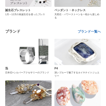
誕生石ブレスレット
ペンダント・ネックレス
1月～12月の各誕生石を使ったブレス
天然石・パワーストーンを一粒から楽しめ
る
ブランド
ブランド一覧へ
迅
P4
日本石×シルバーアクセサリーのブランド
深いブルーで魅了するカイヤナイトジュエ
リー