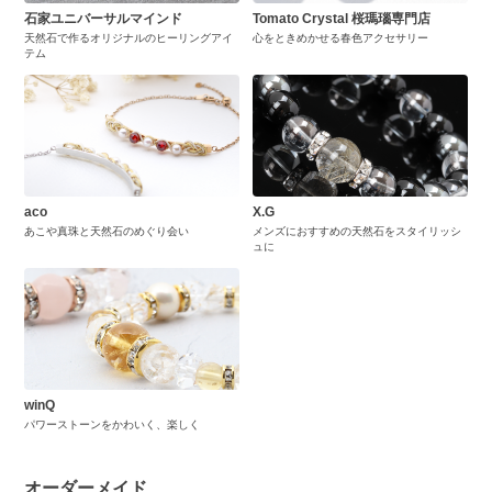
石家ユニバーサルマインド
Tomato Crystal 桜瑪瑙専門店
天然石で作るオリジナルのヒーリングアイ
心をときめかせる春色アクセサリー
テム
aco
X.G
あこや真珠と天然石のめぐり会い
メンズにおすすめの天然石をスタイリッシ
ュに
winQ
パワーストーンをかわいく、楽しく
オーダーメイド