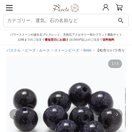
search
パワーストーンや誕生石ブレスレット、天然石アクセサリー等のブランド通販サイト
12時までのご注文で
最短翌日にお届け
10,000円以上のご注文で
送料無料
パスクル
ビーズ・ルース
ストーンビーズ
6mm
【粒売り/バラ売り】ブ
1
/
3