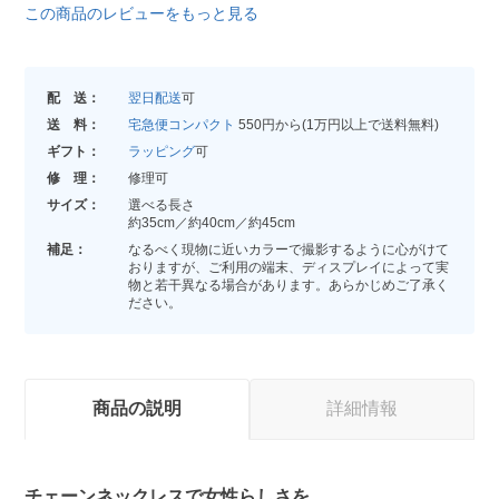
この商品のレビューをもっと見る
配 送：
翌日配送
可
送 料：
宅急便コンパクト
550円から(1万円以上で送料無料)
ギフト：
ラッピング
可
修 理：
修理可
サイズ：
選べる長さ
約35cm／約40cm／約45cm
補足：
なるべく現物に近いカラーで撮影するように心がけて
おりますが、ご利用の端末、ディスプレイによって実
物と若干異なる場合があります。あらかじめご了承く
ださい。
商品の説明
詳細情報
チェーンネックレスで女性らしさを