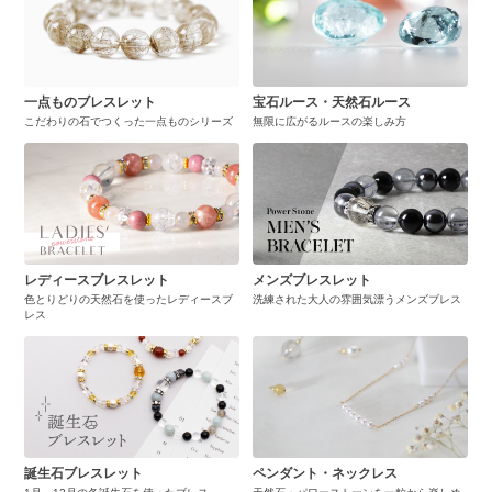
一点ものブレスレット
宝石ルース・天然石ルース
こだわりの石でつくった一点ものシリーズ
無限に広がるルースの楽しみ方
レディースブレスレット
メンズブレスレット
色とりどりの天然石を使ったレディースブ
洗練された大人の雰囲気漂うメンズブレス
レス
誕生石ブレスレット
ペンダント・ネックレス