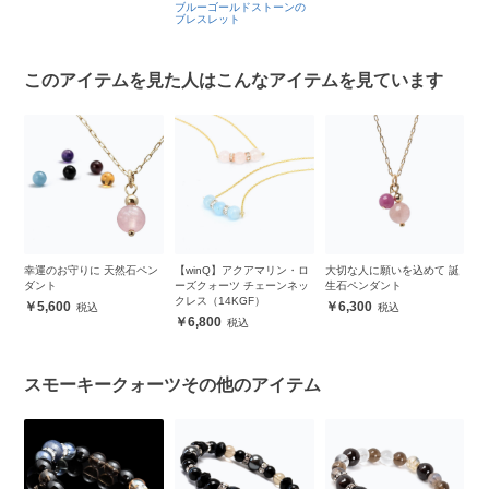
ブルーゴールドストーンの
ブレスレット
このアイテムを見た人はこんなアイテムを見ています
デザ
幸運のお守りに 天然石ペン
【winQ】アクアマリン・ロ
大切な人に願いを込めて 誕
ゴ
ダント
ーズクォーツ チェーンネッ
生石ペンダント
ン
クレス（14KGF）
5,600
6,300
6,800
スモーキークォーツその他のアイテム