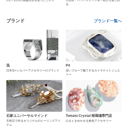
1月～12月の各誕生石を使ったブレス
天然石・パワーストーンを一粒から楽しめ
る
ブランド
ブランド一覧へ
迅
P4
日本石×シルバーアクセサリーのブランド
深いブルーで魅了するカイヤナイトジュエ
リー
石家ユニバーサルマインド
Tomato Crystal 桜瑪瑙専門店
天然石で作るオリジナルのヒーリングアイ
心をときめかせる春色アクセサリー
テム