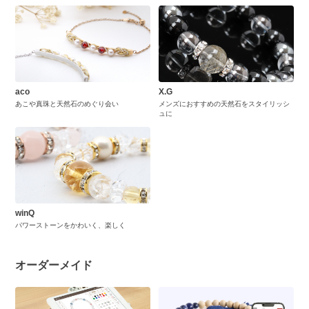
aco
X.G
あこや真珠と天然石のめぐり会い
メンズにおすすめの天然石をスタイリッシ
ュに
winQ
パワーストーンをかわいく、楽しく
オーダーメイド