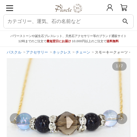
search
パワーストーンや誕生石ブレスレット、天然石アクセサリー等のブランド通販サイト
12時までのご注文で
最短翌日にお届け
10,000円以上のご注文で
送料無料
パスクル
アクセサリー
ネックレス
チェーン
スモーキークォーツ・ブル
1
/
7