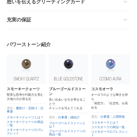
想いを伝えるグリーティングカード
充実の保証
パワーストーン紹介
スモーキークォーツ
ブルーゴールドストー
コスモオーラ
ン
堅実な思考や行動力を育む
オーロラのような輝きを持
大地の力が宿る石
ち
良い出会いを引き寄せるこ
「発想力」「社交性」を高
とで
める
運気：
魔除け・厄除け
｜
仕
チャンスを与えてくれる
事運
運気：
仕事運
｜
人間関係
スモーキークォーツとは？
運気：
仕事運
｜
縁結び
スモーキークォーツの商品
コスモオーラとは？
ブルーゴールドストーンと
一覧
は？
コスモオーラの商品一覧
スモーキークォーツのブレ
ブルーゴールドストーンの
コスモオーラのブレスレッ
スレット
商品一覧
ト