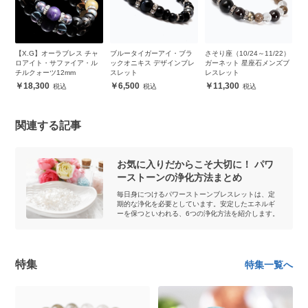
ブ
【X.G】オーラブレス チャ
ブルータイガーアイ・ブラ
さそり座（10/24～11/22）
3
ロアイト・サファイア・ル
ックオニキス デザインブレ
ガーネット 星座石メンズブ
レ
チルクォーツ12mm
スレット
レスレット
18,300
6,500
11,300
関連する記事
お気に入りだからこそ大切に！ パワ
ーストーンの浄化方法まとめ
毎日身につけるパワーストーンブレスレットは、定
期的な浄化を必要としています。安定したエネルギ
ーを保つといわれる、6つの浄化方法を紹介します。
特集
特集一覧へ