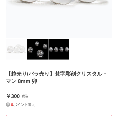
【粒売り/バラ売り】梵字彫刻クリスタル・
マン 8mm 卯
300
税込
9
ポイント還元