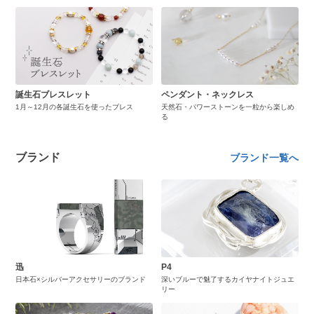
誕生石ブレスレット
ペンダント・ネックレス
1月～12月の各誕生石を使ったブレス
天然石・パワーストーンを一粒から楽しめ
る
ブランド
ブランド一覧へ
迅
P4
日本石×シルバーアクセサリーのブランド
深いブルーで魅了するカイヤナイトジュエ
リー