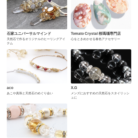
石家ユニバーサルマインド
Tomato Crystal 桜瑪瑙専門店
天然石で作るオリジナルのヒーリングアイ
心をときめかせる春色アクセサリー
テム
aco
X.G
あこや真珠と天然石のめぐり会い
メンズにおすすめの天然石をスタイリッシ
ュに