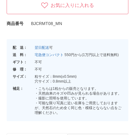
お気に入りに入れる
商品番号
BJCRMT08_MN
配 送：
翌日配送
可
送 料：
宅急便コンパクト
550円から(1万円以上で送料無料)
ギフト：
不可
修 理：
不可
サイズ：
粒サイズ：8mm(±0.5mm)
穴サイズ：0.8mm以上
補足：
・こちらは1粒からの販売となります。
・天然由来のキズや凹みが見られる場合があります。
・撮影に照明を使用しています。
・可能な限り写真に近い在庫をご用意しております
が、天然石のため全く同じ色・模様とならない点をご
理解ください。