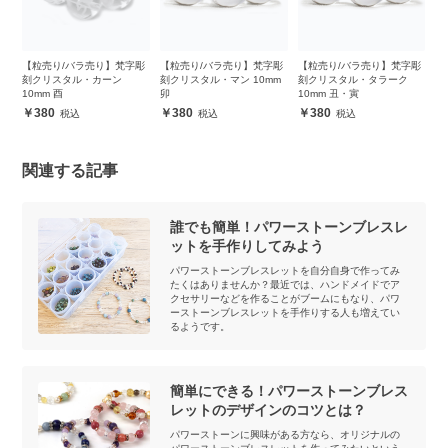
ス
【粒売り/バラ売り】梵字彫
【粒売り/バラ売り】梵字彫
【粒売り/バラ売り】梵字彫
干
タ
刻クリスタル・カーン
刻クリスタル・マン 10mm
刻クリスタル・タラーク
ト
10mm 酉
卯
10mm 丑・寅
380
380
380
関連する記事
誰でも簡単！パワーストーンブレスレ
ットを手作りしてみよう
パワーストーンブレスレットを自分自身で作ってみ
たくはありませんか？最近では、ハンドメイドでア
クセサリーなどを作ることがブームにもなり、パワ
ーストーンブレスレットを手作りする人も増えてい
るようです。
簡単にできる！パワーストーンブレス
レットのデザインのコツとは？
パワーストーンに興味がある方なら、オリジナルの