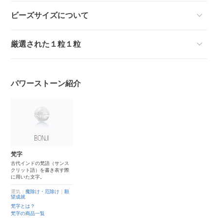
ビーズサイズについて
厳選された１粒１粒
パワーストーン紹介
梵字
古代インドの梵語（サンス
クリット語）を書き表す際
に用いた文字。
運気：
魔除け・厄除け
｜
願
望成就
梵字とは？
梵字の商品一覧