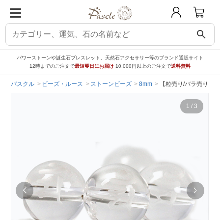
search
パワーストーンや誕生石ブレスレット、天然石アクセサリー等のブランド通販サイト
12時までのご注文で
最短翌日にお届け
10,000円以上のご注文で
送料無料
パスクル
ビーズ・ルース
ストーンビーズ
8mm
【粒売り/バラ売り】梵
1
/
3