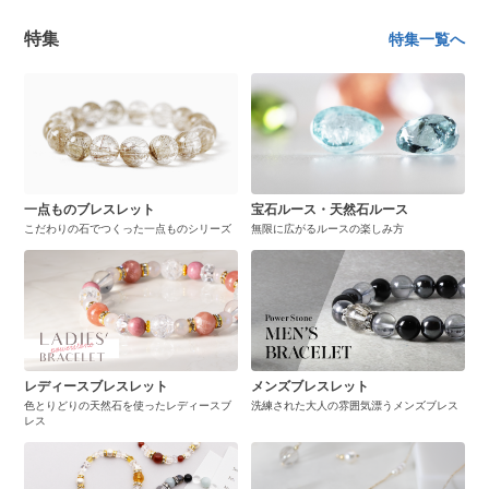
特集
特集一覧へ
一点ものブレスレット
宝石ルース・天然石ルース
こだわりの石でつくった一点ものシリーズ
無限に広がるルースの楽しみ方
レディースブレスレット
メンズブレスレット
色とりどりの天然石を使ったレディースブ
洗練された大人の雰囲気漂うメンズブレス
レス