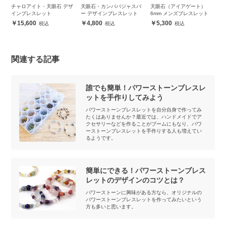
イ
チャロアイト・天眼石 デザ
天眼石・カンババジャスパ
天眼石（アイアゲート）
レ
インブレスレット
ー デザインブレスレット
6mm メンズブレスレット
デ
15,600
4,800
5,300
関連する記事
誰でも簡単！パワーストーンブレスレ
ットを手作りしてみよう
パワーストーンブレスレットを自分自身で作ってみ
たくはありませんか？最近では、ハンドメイドでア
クセサリーなどを作ることがブームにもなり、パワ
ーストーンブレスレットを手作りする人も増えてい
るようです。
簡単にできる！パワーストーンブレス
レットのデザインのコツとは？
パワーストーンに興味がある方なら、オリジナルの
パワーストーンブレスレットを作ってみたいという
方も多いと思います。