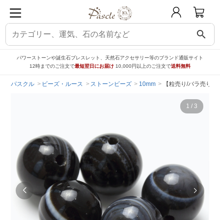
search
パワーストーンや誕生石ブレスレット、天然石アクセサリー等のブランド通販サイト
12時までのご注文で
最短翌日にお届け
10,000円以上のご注文で
送料無料
パスクル
ビーズ・ルース
ストーンビーズ
10mm
【粒売り/バラ売り】
1
/
3