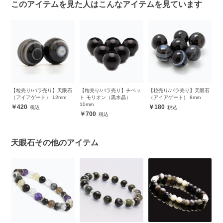
このアイテムを見た人はこんなアイテムを見ています
ピ
【粒売り/バラ売り】天眼石
【粒売り/バラ売り】チベッ
【粒売り/バラ売り】天眼石
【
ッ
（アイアゲート） 12mm
ト モリオン（黒水晶）
（アイアゲート） 8mm
ル
10mm
420
180
700
天眼石その他のアイテム