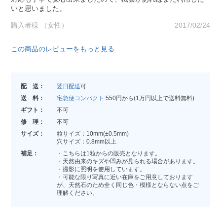
いと思いました。
購入者様 （女性）
2017/02/24
この商品のレビューをもっと見る
配 送：
翌日配送
可
送 料：
宅急便コンパクト
550円から(1万円以上で送料無料)
ギフト：
不可
修 理：
不可
サイズ：
粒サイズ：10mm(±0.5mm)
穴サイズ：0.8mm以上
補足：
・こちらは1粒からの販売となります。
・天然由来のキズや凹みが見られる場合があります。
・撮影に照明を使用しています。
・可能な限り写真に近い在庫をご用意しております
が、天然石のため全く同じ色・模様とならない点をご
理解ください。