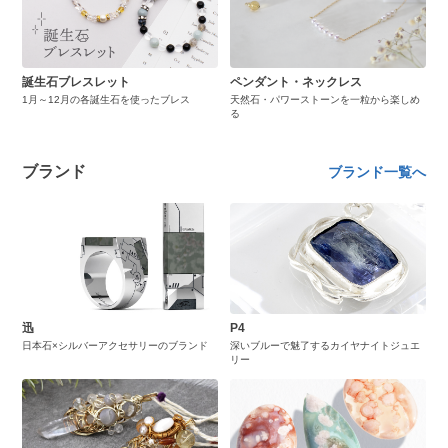
誕生石ブレスレット
ペンダント・ネックレス
1月～12月の各誕生石を使ったブレス
天然石・パワーストーンを一粒から楽しめ
る
ブランド
ブランド一覧へ
迅
P4
日本石×シルバーアクセサリーのブランド
深いブルーで魅了するカイヤナイトジュエ
リー