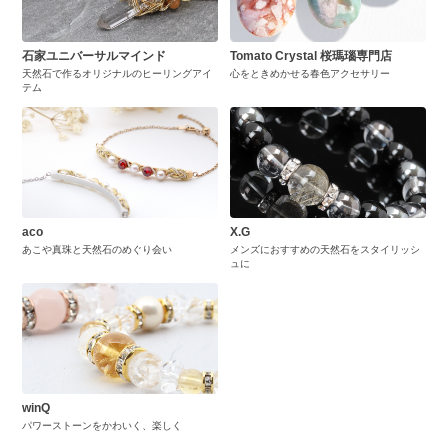
石家ユニバーサルマインド
Tomato Crystal 桜瑪瑙専門店
天然石で作るオリジナルのヒーリングアイ
心をときめかせる春色アクセサリー
テム
aco
X.G
あこや真珠と天然石のめぐり会い
メンズにおすすめの天然石をスタイリッシ
ュに
winQ
パワーストーンをかわいく、楽しく