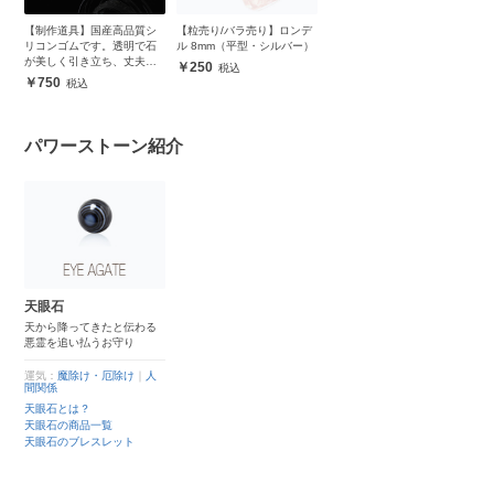
【制作道具】国産高品質シ
【粒売り/バラ売り】ロンデ
リコンゴムです。透明で石
ル 8mm（平型・シルバー）
が美しく引き立ち、丈夫で
250
安心
750
パワーストーン紹介
天眼石
天から降ってきたと伝わる
悪霊を追い払うお守り
運気：
魔除け・厄除け
｜
人
間関係
天眼石とは？
天眼石の商品一覧
天眼石のブレスレット