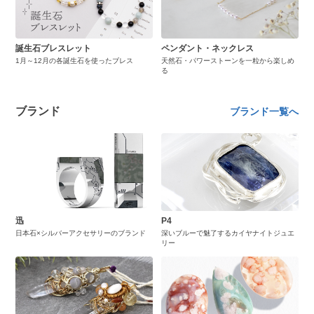
誕生石ブレスレット
ペンダント・ネックレス
1月～12月の各誕生石を使ったブレス
天然石・パワーストーンを一粒から楽しめ
る
ブランド
ブランド一覧へ
迅
P4
日本石×シルバーアクセサリーのブランド
深いブルーで魅了するカイヤナイトジュエ
リー