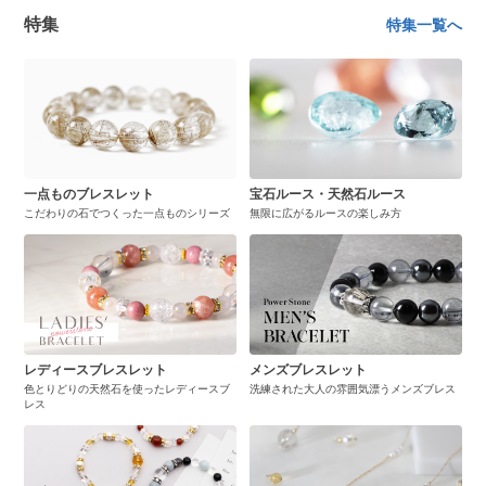
特集
特集一覧へ
一点ものブレスレット
宝石ルース・天然石ルース
こだわりの石でつくった一点ものシリーズ
無限に広がるルースの楽しみ方
レディースブレスレット
メンズブレスレット
色とりどりの天然石を使ったレディースブ
洗練された大人の雰囲気漂うメンズブレス
レス