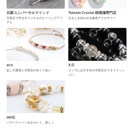
石家ユニバーサルマインド
Tomato Crystal 桜瑪瑙専門店
天然石で作るオリジナルのヒーリングアイ
心をときめかせる春色アクセサリー
テム
aco
X.G
あこや真珠と天然石のめぐり会い
メンズにおすすめの天然石をスタイリッシ
ュに
winQ
パワーストーンをかわいく、楽しく