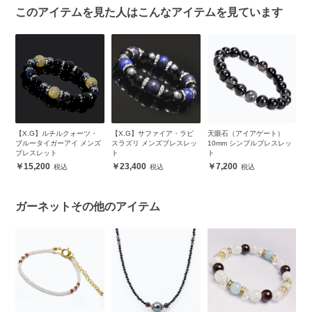
このアイテムを見た人はこんなアイテムを見ています
ィ
【X.G】ルチルクォーツ・
【X.G】サファイア・ラピ
天眼石（アイアゲート）
【
ス
ブルータイガーアイ メンズ
スラズリ メンズブレスレッ
10mm シンプルブレスレッ
ァ
ブレスレット
ト
ト
15,200
23,400
7,200
ガーネットその他のアイテム