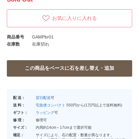
お気に入りに入れる
商品番号
GAMPbr01
在庫数
在庫切れ
配 送：
翌日配送
可
送 料：
宅急便コンパクト
550円から(1万円以上で送料無料)
ギフト：
ラッピング
可
修 理：
修理可
サイズ：
内周約14cm～17cmまで選択可能
補足：
サイズにより、石の配置・数量が異なります。