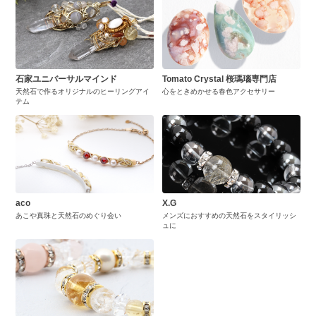
石家ユニバーサルマインド
Tomato Crystal 桜瑪瑙専門店
天然石で作るオリジナルのヒーリングアイ
心をときめかせる春色アクセサリー
テム
aco
X.G
あこや真珠と天然石のめぐり会い
メンズにおすすめの天然石をスタイリッシ
ュに