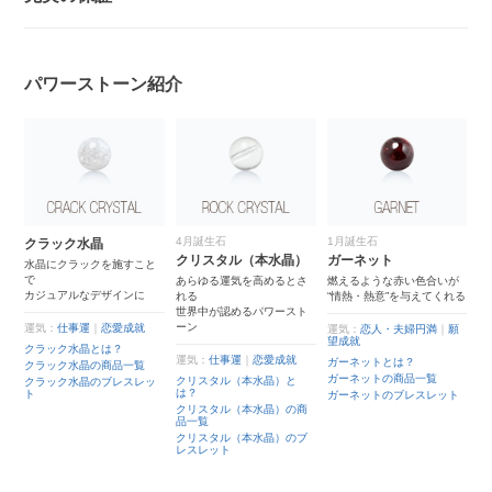
パワーストーン紹介
4月誕生石
1月誕生石
クラック水晶
マ
クリスタル（本水晶）
ガーネット
た
水晶にクラックを施すこと
母
ン
で
真
あらゆる運気を高めるとさ
燃えるような赤い色合いが
カジュアルなデザインに
れる
“情熱・熱意”を与えてくれる
世界中が認めるパワースト
運
ーン
運気：
仕事運
｜
恋愛成就
運気：
恋人・夫婦円満
｜
願
マ
望成就
クラック水晶とは？
覧
マ
運気：
仕事運
｜
恋愛成就
ガーネットとは？
覧
クラック水晶の商品一覧
レ
ガーネットの商品一覧
マ
クリスタル（本水晶）と
クラック水晶のブレスレッ
レ
は？
ト
ガーネットのブレスレット
クリスタル（本水晶）の商
品一覧
クリスタル（本水晶）のブ
レスレット