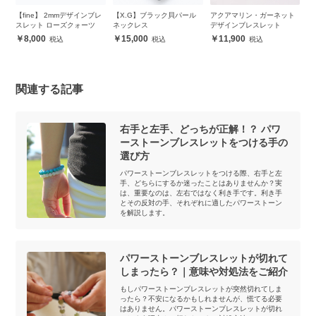
ー
【fine】 2mmデザインブレ
【X.G】ブラック貝パール
アクアマリン・ガーネット
【
ッ
スレット ローズクォーツ
ネックレス
デザインブレスレット
レ
8,000
15,000
11,900
関連する記事
右手と左手、どっちが正解！？ パワ
ーストーンブレスレットをつける手の
選び方
パワーストーンブレスレットをつける際、右手と左
手、どちらにするか迷ったことはありませんか？実
は、重要なのは、左右ではなく利き手です。利き手
とその反対の手、それぞれに適したパワーストーン
を解説します。
パワーストーンブレスレットが切れて
しまったら？｜意味や対処法をご紹介
もしパワーストーンブレスレットが突然切れてしま
ったら？不安になるかもしれませんが、慌てる必要
はありません。パワーストーンブレスレットが切れ