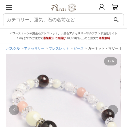
search
パワーストーンや誕生石ブレスレット、天然石アクセサリー等のブランド通販サイト
12時までのご注文で
最短翌日にお届け
10,000円以上のご注文で
送料無料
パスクル
アクセサリー
ブレスレット
ビーズ
ガーネット・マザーオブ
1
/
6