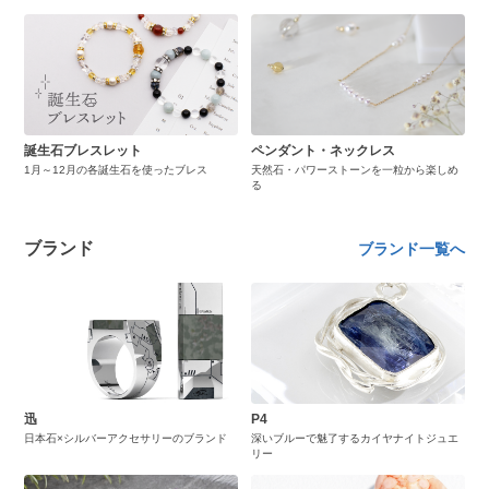
誕生石ブレスレット
ペンダント・ネックレス
1月～12月の各誕生石を使ったブレス
天然石・パワーストーンを一粒から楽しめ
る
ブランド
ブランド一覧へ
迅
P4
日本石×シルバーアクセサリーのブランド
深いブルーで魅了するカイヤナイトジュエ
リー