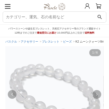
search
パワーストーンや誕生石ブレスレット、天然石アクセサリー等のブランド通販サイト
12時までのご注文で
最短翌日にお届け
10,000円以上のご注文で
送料無料
パスクル
アクセサリー
ブレスレット
ビーズ
K2 ムーンクォーツ8mm
1
/
6