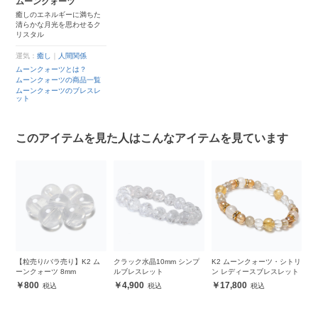
ムーンクォーツ
癒しのエネルギーに満ちた
清らかな月光を思わせるク
リスタル
運気：
癒し
｜
人間関係
ムーンクォーツとは？
ムーンクォーツの商品一覧
ムーンクォーツのブレスレ
ット
このアイテムを見た人はこんなアイテムを見ています
ンプ
【粒売り/バラ売り】K2 ム
クラック水晶10mm シンプ
K2 ムーンクォーツ・シトリ
K
ーンクォーツ 8mm
ルブレスレット
ン レディースブレスレット
ン
800
4,900
17,800