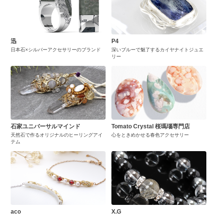
迅
P4
日本石×シルバーアクセサリーのブランド
深いブルーで魅了するカイヤナイトジュエ
リー
石家ユニバーサルマインド
Tomato Crystal 桜瑪瑙専門店
天然石で作るオリジナルのヒーリングアイ
心をときめかせる春色アクセサリー
テム
aco
X.G