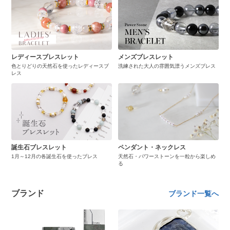
レディースブレスレット
メンズブレスレット
色とりどりの天然石を使ったレディースブ
洗練された大人の雰囲気漂うメンズブレス
レス
誕生石ブレスレット
ペンダント・ネックレス
1月～12月の各誕生石を使ったブレス
天然石・パワーストーンを一粒から楽しめ
る
ブランド
ブランド一覧へ