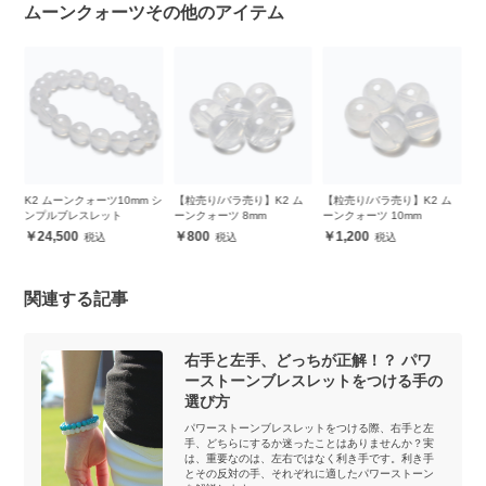
ムーンクォーツその他のアイテム
トリ
K2 ムーンクォーツ10mm シ
【粒売り/バラ売り】K2 ム
【粒売り/バラ売り】K2 ム
ト
ンプルブレスレット
ーンクォーツ 8mm
ーンクォーツ 10mm
24,500
800
1,200
関連する記事
右手と左手、どっちが正解！？ パワ
ーストーンブレスレットをつける手の
選び方
パワーストーンブレスレットをつける際、右手と左
手、どちらにするか迷ったことはありませんか？実
は、重要なのは、左右ではなく利き手です。利き手
とその反対の手、それぞれに適したパワーストーン