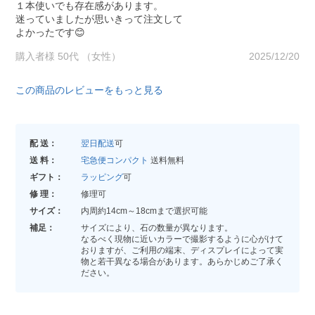
１本使いでも存在感があります。
迷っていましたが思いきって注文して
よかったです😊
購入者様 50代 （女性）
2025/12/20
この商品のレビューをもっと見る
配 送：
翌日配送
可
送 料：
宅急便コンパクト
送料無料
ギフト：
ラッピング
可
修 理：
修理可
サイズ：
内周約14cm～18cmまで選択可能
補足：
サイズにより、石の数量が異なります。
なるべく現物に近いカラーで撮影するように心がけて
おりますが、ご利用の端末、ディスプレイによって実
物と若干異なる場合があります。あらかじめご了承く
ださい。