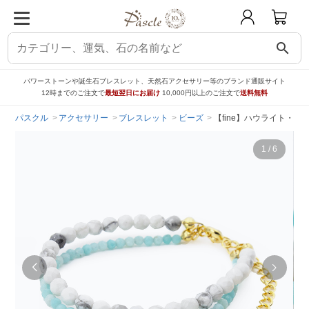
search
パワーストーンや誕生石ブレスレット、天然石アクセサリー等のブランド通販サイト
12時までのご注文で
最短翌日にお届け
10,000円以上のご注文で
送料無料
パスクル
アクセサリー
ブレスレット
ビーズ
【fine】ハウライト・ア
1
/
6