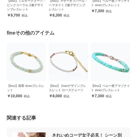
ォーツ・
【fine】マザーオブパール・
【fine】ペルー産アマゾナイ
【winQ】レインボークォー
デザイ
ヘマタイト 2連デザインブ
ト 4mmブレスレット
ツ ハートピアス
レスレット
7,300
3,200
8,300
fineその他のアイテム
ブレスレ
【fine】 2mmデザインブレ
【fine】ペルー産アマゾナイ
【fine】ラベンダーアメジス
スレット ローズクォーツ
ト 4mmブレスレット
ト 4mmブレスレット
8,000
7,300
6,300
関連する記事
きれいめコーデ女子必見！ シーン別