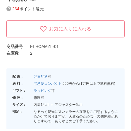
264
ポイント還元
お気に入りに入れる
商品番号
FI-HOAMZbr01
在庫数
2
配 送：
翌日配送
可
送 料：
宅急便コンパクト
550円から(1万円以上で送料無料)
ギフト：
ラッピング
可
修 理：
修理可
サイズ：
内周14cm ＋ アジャスター5cm
補足：
なるべく現物に近いカラーの在庫をご用意するように
心がけておりますが、天然石のため若干の個体差があ
りますので、あらかじめご了承ください。