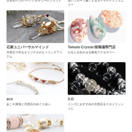
日本石×シルバーアクセサリーのブランド
深いブルーで魅了するカイヤナイトジュエ
リー
石家ユニバーサルマインド
Tomato Crystal 桜瑪瑙専門店
天然石で作るオリジナルのヒーリングアイ
心をときめかせる春色アクセサリー
テム
aco
X.G
あこや真珠と天然石のめぐり会い
メンズにおすすめの天然石をスタイリッシ
ュに