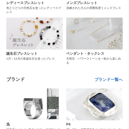
レディースブレスレット
メンズブレスレット
色とりどりの天然石を使ったレディースブ
洗練された大人の雰囲気漂うメンズブレス
レス
誕生石ブレスレット
ペンダント・ネックレス
1月～12月の各誕生石を使ったブレス
天然石・パワーストーンを一粒から楽しめ
る
ブランド
ブランド一覧へ
迅
P4