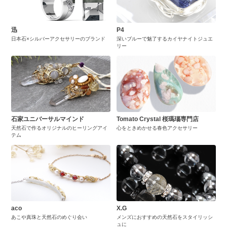
迅
P4
日本石×シルバーアクセサリーのブランド
深いブルーで魅了するカイヤナイトジュエ
リー
石家ユニバーサルマインド
Tomato Crystal 桜瑪瑙専門店
天然石で作るオリジナルのヒーリングアイ
心をときめかせる春色アクセサリー
テム
aco
X.G
あこや真珠と天然石のめぐり会い
メンズにおすすめの天然石をスタイリッシ
ュに