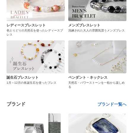
レディースブレスレット
メンズブレスレット
色とりどりの天然石を使ったレディースブ
洗練された大人の雰囲気漂うメンズブレス
レス
誕生石ブレスレット
ペンダント・ネックレス
1月～12月の各誕生石を使ったブレス
天然石・パワーストーンを一粒から楽しめ
る
ブランド
ブランド一覧へ