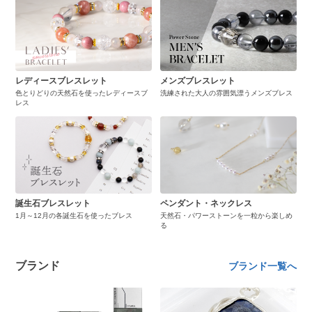
レディースブレスレット
メンズブレスレット
色とりどりの天然石を使ったレディースブ
洗練された大人の雰囲気漂うメンズブレス
レス
誕生石ブレスレット
ペンダント・ネックレス
1月～12月の各誕生石を使ったブレス
天然石・パワーストーンを一粒から楽しめ
る
ブランド
ブランド一覧へ