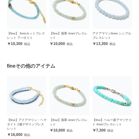
ヘマ
【fine】 3mmカットブレス
【fine】翡翠 4mmブレスレ
アクアマリン6mm シンプル
【
ス
レット アパタイト
ット
ブレスレット
ブ
10,300
10,000
13,300
fineその他のアイテム
レ
【fine】アクアマリン・ヘマ
【fine】翡翠 4mmブレスレ
【fine】ペルー産アマゾナイ
【
タイト 2連デザインブレス
ット
ト 4mmブレスレット
ス
レット
10,000
7,300
16,000