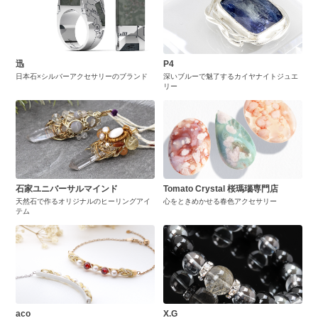
迅
P4
日本石×シルバーアクセサリーのブランド
深いブルーで魅了するカイヤナイトジュエ
リー
石家ユニバーサルマインド
Tomato Crystal 桜瑪瑙専門店
天然石で作るオリジナルのヒーリングアイ
心をときめかせる春色アクセサリー
テム
aco
X.G