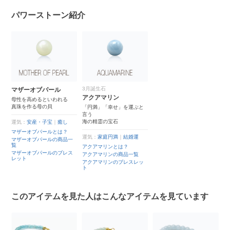
パワーストーン紹介
3月誕生石
マザーオブパール
アクアマリン
母性を高めるといわれる
真珠を作る母の貝
「円満」「幸せ」を運ぶと
言う
海の精霊の宝石
運気：
安産・子宝
｜
癒し
マザーオブパールとは？
運気：
家庭円満
｜
結婚運
マザーオブパールの商品一
覧
アクアマリンとは？
マザーオブパールのブレス
アクアマリンの商品一覧
レット
アクアマリンのブレスレッ
ト
このアイテムを見た人はこんなアイテムを見ています