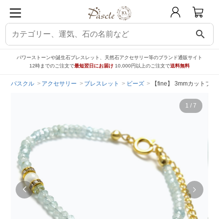
search
パワーストーンや誕生石ブレスレット、天然石アクセサリー等のブランド通販サイト
12時までのご注文で
最短翌日にお届け
10,000円以上のご注文で
送料無料
パスクル
アクセサリー
ブレスレット
ビーズ
【fine】 3mmカットブ
1
/
7