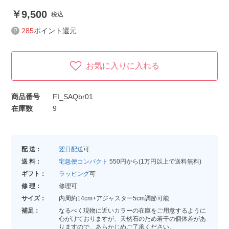
9,500
税込
285
ポイント還元
お気に入りに入れる
商品番号
FI_SAQbr01
在庫数
9
配 送：
翌日配送
可
送 料：
宅急便コンパクト
550円から(1万円以上で送料無料)
ギフト：
ラッピング
可
修 理：
修理可
サイズ：
内周約14cm+アジャスター5cm調節可能
補足：
なるべく現物に近いカラーの在庫をご用意するように
心がけておりますが、天然石のため若干の個体差があ
りますので、あらかじめご了承ください。